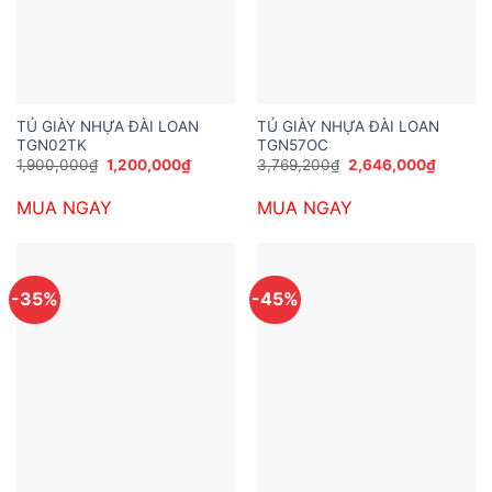
TỦ GIÀY NHỰA ĐÀI LOAN
TỦ GIÀY NHỰA ĐÀI LOAN
TGN02TK
TGN57OC
Giá
Giá
Giá
Giá
1,900,000
₫
1,200,000
₫
3,769,200
₫
2,646,000
₫
gốc
hiện
gốc
hiện
là:
tại
là:
tại
MUA NGAY
MUA NGAY
1,900,000₫.
là:
3,769,200₫.
là:
1,200,000₫.
2,646,0
-35%
-45%