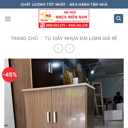
Bỏ
CHẤT LƯỢNG TỐT NHẤT - BẢO HÀNH TẬN NHÀ
qua
nội
dung
TRANG CHỦ
/
TỦ GIẦY NHỰA ĐÀI LOAN GIÁ RẺ
-45%