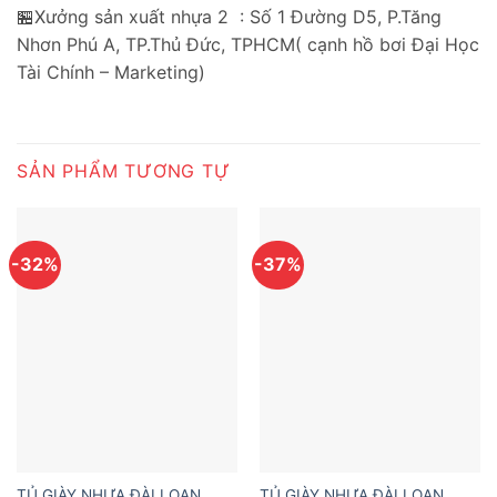
🏪Xưởng sản xuất nhựa 2 : Số 1 Đường D5, P.Tăng
Nhơn Phú A, TP.Thủ Đức, TPHCM( cạnh hồ bơi Đại Học
Tài Chính – Marketing)
SẢN PHẨM TƯƠNG TỰ
-32%
-37%
TỦ GIÀY NHỰA ĐÀI LOAN
TỦ GIÀY NHỰA ĐÀI LOAN