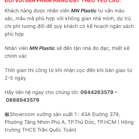
ĐỐI VỚI SẢN PHẨM HÀNG ĐẶT THEO YÊU CẦU:
Khách hàng được nhân viên
MN Plastic
tư vấn màu
sắc, mẫu mã phù hợp với không gian nhà mình, dự trù
chi phí tương đối để quý khách có kế hoạch ngân sách
phù hợp
Nhân viên
MN Plastic
sẽ đến tận nhà đo đạc, thiết kế
chính xác
Thời gian thi công từ khi nhận cọc đến khi bàn giao từ
2-5 ngày
Hãy liên hệ ngay cho chúng tôi:
0944263579 –
0888943579
🏪Showroom xưởng sản xuất 1 : 43A Đường 379,
Phường Tăng Nhơn Phú A, TP.Thủ Đức, TP.HCM ( Hông
trường THCS Trần Quốc Toản)