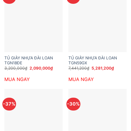
TỦ GIÀY NHỰA ĐÀI LOAN
TỦ GIÀY NHỰA ĐÀI LOAN
TGN18ĐE
TGN59GX
Giá
Giá
Giá
Giá
3,200,000
₫
2,090,000
₫
7,441,200
₫
5,281,200
₫
gốc
hiện
gốc
hiện
là:
tại
là:
tại
MUA NGAY
MUA NGAY
3,200,000₫.
là:
7,441,200₫.
là:
2,090,000₫.
5,281,20
-37%
-30%