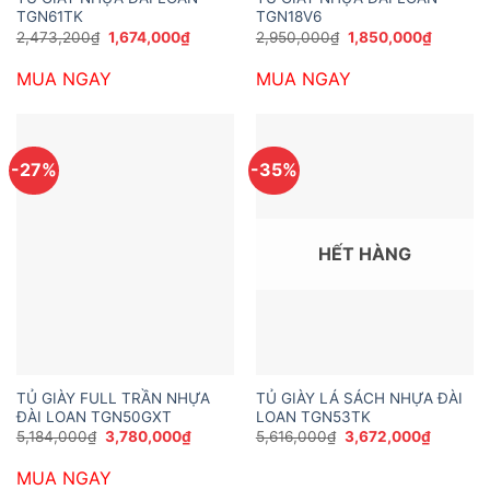
TGN61TK
TGN18V6
Giá
Giá
Giá
Giá
2,473,200
₫
1,674,000
₫
2,950,000
₫
1,850,000
₫
gốc
hiện
gốc
hiện
là:
tại
là:
tại
MUA NGAY
MUA NGAY
2,473,200₫.
là:
2,950,000₫.
là:
1,674,000₫.
1,850,0
-27%
-35%
HẾT HÀNG
TỦ GIÀY FULL TRẦN NHỰA
TỦ GIÀY LÁ SÁCH NHỰA ĐÀI
ĐÀI LOAN TGN50GXT
LOAN TGN53TK
Giá
Giá
Giá
Giá
5,184,000
₫
3,780,000
₫
5,616,000
₫
3,672,000
₫
gốc
hiện
gốc
hiện
là:
tại
là:
tại
MUA NGAY
5,184,000₫.
là:
5,616,000₫.
là: