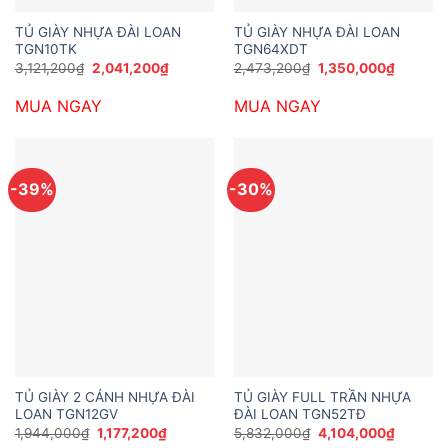
TỦ GIÀY NHỰA ĐÀI LOAN
TỦ GIÀY NHỰA ĐÀI LOAN
TGN10TK
TGN64XDT
Giá
Giá
Giá
Giá
3,121,200
₫
2,041,200
₫
2,473,200
₫
1,350,000
₫
gốc
hiện
gốc
hiện
là:
tại
là:
tại
MUA NGAY
MUA NGAY
3,121,200₫.
là:
2,473,200₫.
là:
2,041,200₫.
1,350,0
-39%
-30%
TỦ GIÀY 2 CÁNH NHỰA ĐÀI
TỦ GIÀY FULL TRẦN NHỰA
LOAN TGN12GV
ĐÀI LOAN TGN52TĐ
Giá
Giá
Giá
Giá
1,944,000
₫
1,177,200
₫
5,832,000
₫
4,104,000
₫
gốc
hiện
gốc
hiện