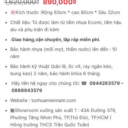
Giá
Giá
1,620,000
890,000
₫
₫
gốc
hiện
Kích thước :Rộng 63cm * cao 80cm * Sâu 32cm
là:
tại
1,620,000₫.
là:
Chất liệu: Tủ được làm từ tấm nhựa Ecomi, tấm hậu
890,000₫.
alu và phụ kiện đi kèm
.
Giao hàng,vận chuyển, lắp ráp miễn phí.
Bảo hành nhựa (mối mọt, thấm nước) lên đến : 10
năm
Bảo hành kỹ thuật (bản lề, ốc vít, ray ngăn kéo,
bung keo) 2 năm, bảo hành khóa 6 tháng.
Hãy liên hệ ngay cho chúng tôi: ☎
0944263579 –
0888943579
Website : tunhuamiennam.com
🏪Showroom xưởng sản xuất 1 : 43A Đường 379,
Phường Tăng Nhơn Phú, TP,Thủ Đức, TP.HCM (
Hông trường THCS Trần Quốc Toản)