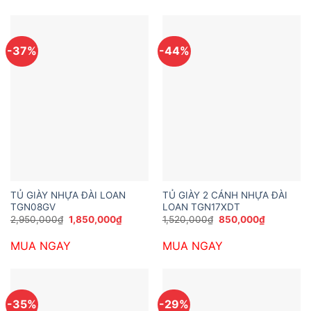
3,780,000₫.
3,672,0
-37%
-44%
TỦ GIÀY NHỰA ĐÀI LOAN
TỦ GIÀY 2 CÁNH NHỰA ĐÀI
TGN08GV
LOAN TGN17XDT
Giá
Giá
Giá
Giá
2,950,000
₫
1,850,000
₫
1,520,000
₫
850,000
₫
gốc
hiện
gốc
hiện
là:
tại
là:
tại
MUA NGAY
MUA NGAY
2,950,000₫.
là:
1,520,000₫.
là:
1,850,000₫.
850,000₫
-35%
-29%