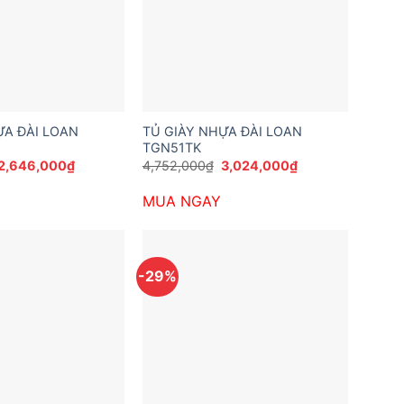
ỰA ĐÀI LOAN
TỦ GIÀY NHỰA ĐÀI LOAN
TGN51TK
Giá
Giá
Giá
Giá
2,646,000
₫
4,752,000
₫
3,024,000
₫
gốc
hiện
gốc
hiện
là:
tại
là:
tại
MUA NGAY
3,769,200₫.
là:
4,752,000₫.
là:
2,646,000₫.
3,024,000₫.
-29%