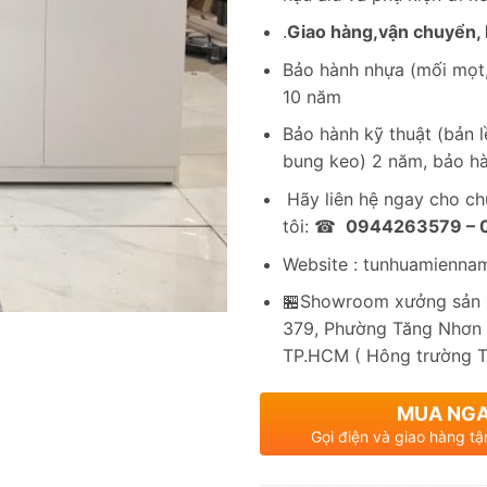
.
Giao hàng,vận chuyển, l
Bảo hành nhựa (mối mọt,
10 năm
Bảo hành kỹ thuật (bản lề
bung keo) 2 năm, bảo hà
Hãy liên hệ ngay cho c
tôi: ☎
0944263579 –
Website : tunhuamienna
🏪Showroom xưởng sản x
379, Phường Tăng Nhơn 
TP.HCM ( Hông trường 
MUA NG
Gọi điện và giao hàng tậ