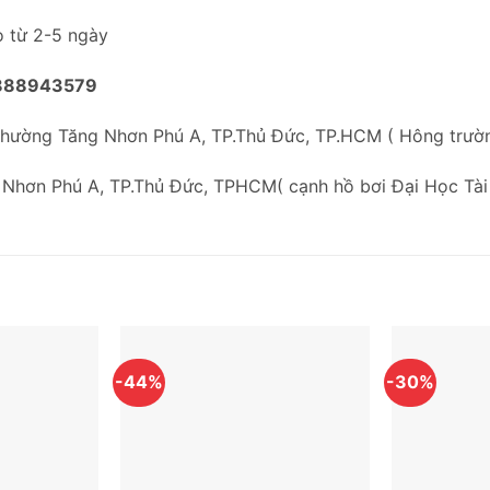
o từ 2-5 ngày
888943579
Phường Tăng Nhơn Phú A, TP.Thủ Đức, TP.HCM ( Hông trư
 Nhơn Phú A, TP.Thủ Đức, TPHCM( cạnh hồ bơi Đại Học Tài
-44%
-30%