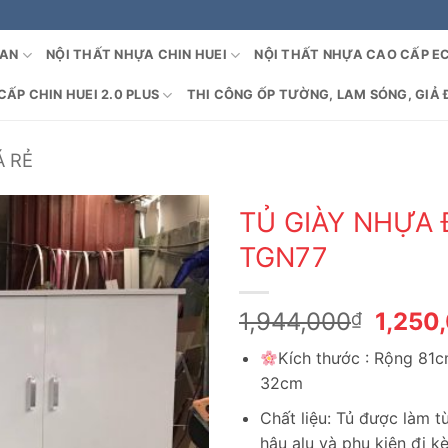
OAN
NỘI THẤT NHỰA CHIN HUEI
NỘI THẤT NHỰA CAO CẤP E
ẤP CHIN HUEI 2.0 PLUS
THI CÔNG ỐP TƯỜNG, LAM SÓNG, GIẢ 
Á RẺ
TỦ GIÀY NHỰA 
TGN77
Giá
1,944,000
1,250
₫
gốc
Kích thước : Rộng 81
là:
32cm
1,944
Chất liệu: Tủ được làm 
hậu alu và phụ kiện đi k