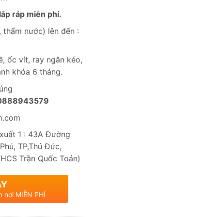
ắp ráp miễn phí.
 thấm nước) lên đến :
, ốc vít, ray ngăn kéo,
nh khóa 6 tháng.
húng
0888943579
m.com
uất 1 : 43A Đường
Phú, TP,Thủ Đức,
THCS Trần Quốc Toản)
AY
n nơi MIỄN PHÍ