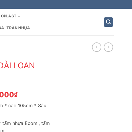
COPLAST
ĐÁ, TRẦN NHỰA
ĐÀI LOAN
Giá
,000
₫
hiện
cm * cao 105cm * Sâu
tại
,000₫.
là:
1,250,000₫.
từ tấm nhựa Ecomi, tấm
èm