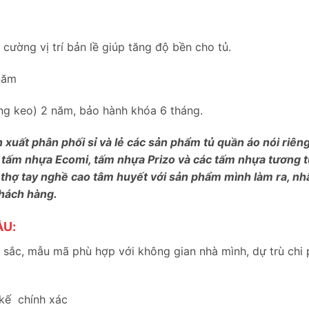
ường vị trí bản lề giúp tăng độ bền cho tủ.
năm
bung keo) 2 năm, bảo hành khóa 6 tháng.
n xuất phân phối sỉ và lẻ các sản phẩm tủ quần áo nói riê
 tấm nhựa Ecomi, tấm nhựa Prizo và các tấm nhựa tương tự
 thợ tay nghề cao tâm huyết với sản phẩm mình làm ra, nh
khách hàng.
ẦU:
sắc, mẫu mã phù hợp với không gian nhà mình, dự trù chi 
 kế chính xác