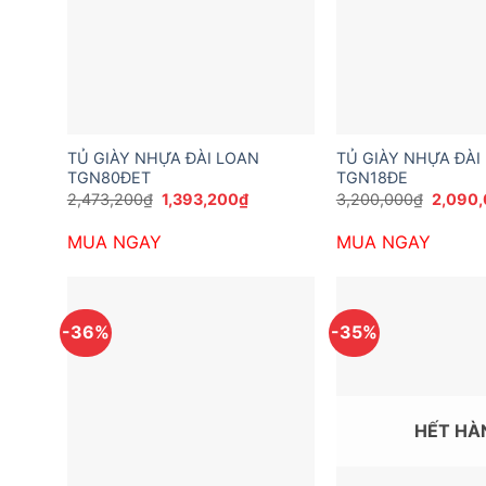
TỦ GIÀY NHỰA ĐÀI LOAN
TỦ GIÀY NHỰA ĐÀI
TGN80ĐET
TGN18ĐE
Giá
Giá
Giá
2,473,200
₫
1,393,200
₫
3,200,000
₫
2,090
gốc
hiện
gốc
là:
tại
là:
MUA NGAY
MUA NGAY
2,473,200₫.
là:
3,200,
1,393,200₫.
-36%
-35%
HẾT HÀ