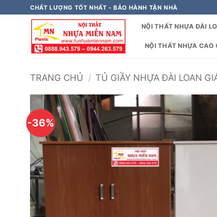
Bỏ
CHẤT LƯỢNG TỐT NHẤT - BẢO HÀNH TẬN NHÀ
qua
NỘI THẤT NHỰA ĐÀI L
nội
dung
NỘI THẤT NHỰA CAO C
TRANG CHỦ
/
TỦ GIẦY NHỰA ĐÀI LOAN GI
-36%