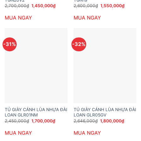
TGN20V2
TGN19
Giá
Giá
Giá
Giá
2,700,000
₫
1,450,000
₫
2,600,000
₫
1,550,000
₫
gốc
hiện
gốc
hiện
là:
tại
là:
tại
MUA NGAY
MUA NGAY
2,700,000₫.
là:
2,600,000₫.
là:
1,450,000₫.
1,550,0
-31%
-32%
TỦ GIÀY CÁNH LÙA NHỰA ĐÀI
TỦ GIÀY CÁNH LÙA NHỰA ĐÀI
LOAN GLR01NM
LOAN GLR05GV
Giá
Giá
Giá
Giá
2,450,000
₫
1,700,000
₫
2,646,000
₫
1,800,000
₫
gốc
hiện
gốc
hiện
là:
tại
là:
tại
MUA NGAY
MUA NGAY
2,450,000₫.
là:
2,646,000₫.
là:
1,700,000₫.
1,800,0