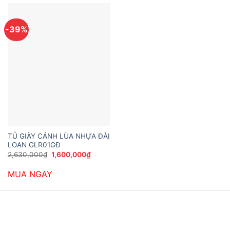
-39%
TỦ GIÀY CÁNH LÙA NHỰA ĐÀI
LOAN GLR01GĐ
Giá
Giá
2,630,000
₫
1,600,000
₫
gốc
hiện
là:
tại
MUA NGAY
2,630,000₫.
là:
1,600,000₫.