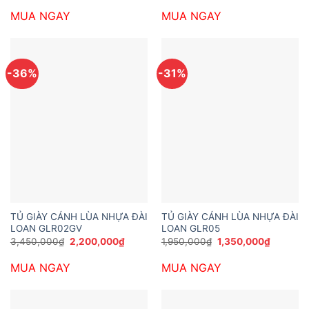
là:
tại
là:
tại
MUA NGAY
MUA NGAY
5,832,000₫.
là:
2,900,000₫.
là:
4,104,000₫.
1,750,0
-36%
-31%
TỦ GIÀY CÁNH LÙA NHỰA ĐÀI
TỦ GIÀY CÁNH LÙA NHỰA ĐÀI
LOAN GLR02GV
LOAN GLR05
Giá
Giá
Giá
Giá
3,450,000
₫
2,200,000
₫
1,950,000
₫
1,350,000
₫
gốc
hiện
gốc
hiện
là:
tại
là:
tại
MUA NGAY
MUA NGAY
3,450,000₫.
là:
1,950,000₫.
là:
2,200,000₫.
1,350,00