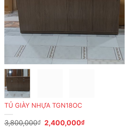
TỦ GIÀY NHỰA TGN18OC
Giá
Giá
3,800,000
2,400,000
₫
₫