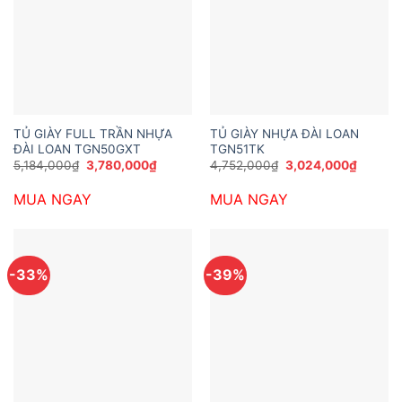
TỦ GIÀY FULL TRẦN NHỰA
TỦ GIÀY NHỰA ĐÀI LOAN
ĐÀI LOAN TGN50GXT
TGN51TK
Giá
Giá
Giá
Giá
5,184,000
₫
3,780,000
₫
4,752,000
₫
3,024,000
₫
gốc
hiện
gốc
hiện
là:
tại
là:
tại
MUA NGAY
MUA NGAY
5,184,000₫.
là:
4,752,000₫.
là:
3,780,000₫.
3,024,
-33%
-39%