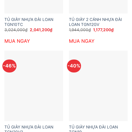
TỦ GIÀY NHỰA ĐÀI LOAN
TỦ GIÀY 2 CÁNH NHỰA ĐÀI
TGN10TC
LOAN TGN12GV
Giá
Giá
Giá
Giá
3,024,000
₫
2,041,200
₫
1,944,000
₫
1,177,200
₫
gốc
hiện
gốc
hiện
là:
tại
là:
tại
MUA NGAY
MUA NGAY
3,024,000₫.
là:
1,944,000₫.
là:
2,041,200₫.
1,177,200
-46%
-40%
TỦ GIÀY NHỰA ĐÀI LOAN
TỦ GIÀY NHỰA ĐÀI LOAN