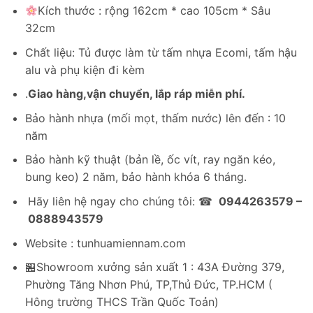
gốc
hiện
Kích thước : rộng 162cm * cao 105cm * Sâu
là:
tại
32cm
3,800,000₫.
là:
2,400,000₫.
Chất liệu: Tủ được làm từ tấm nhựa Ecomi, tấm hậu
alu và phụ kiện đi kèm
.
Giao hàng,vận chuyển, lắp ráp miễn phí.
Bảo hành nhựa (mối mọt, thấm nước) lên đến : 10
năm
Bảo hành kỹ thuật (bản lề, ốc vít, ray ngăn kéo,
bung keo) 2 năm, bảo hành khóa 6 tháng.
Hãy liên hệ ngay cho chúng tôi: ☎
0944263579 –
0888943579
Website : tunhuamiennam.com
🏪Showroom xưởng sản xuất 1 : 43A Đường 379,
Phường Tăng Nhơn Phú, TP,Thủ Đức, TP.HCM (
Hông trường THCS Trần Quốc Toản)