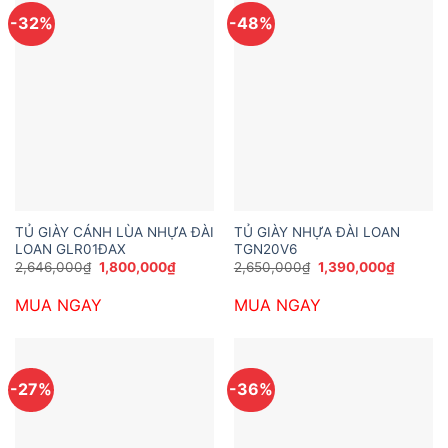
-32%
-48%
TỦ GIÀY CÁNH LÙA NHỰA ĐÀI
TỦ GIÀY NHỰA ĐÀI LOAN
LOAN GLR01ĐAX
TGN20V6
Giá
Giá
Giá
Giá
2,646,000
₫
1,800,000
₫
2,650,000
₫
1,390,000
₫
gốc
hiện
gốc
hiện
là:
tại
là:
tại
MUA NGAY
MUA NGAY
2,646,000₫.
là:
2,650,000₫.
là:
1,800,000₫.
1,390,0
-27%
-36%