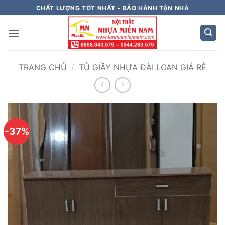
Bỏ
CHẤT LƯỢNG TỐT NHẤT - BẢO HÀNH TẬN NHÀ
qua
nội
dung
TRANG CHỦ
/
TỦ GIẦY NHỰA ĐÀI LOAN GIÁ RẺ
-37%