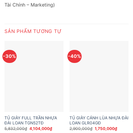
Tài Chính – Marketing)
SẢN PHẨM TƯƠNG TỰ
-30%
-40%
TỦ GIÀY FULL TRẦN NHỰA
TỦ GIÀY CÁNH LÙA NHỰA ĐÀI
ĐÀI LOAN TGN52TĐ
LOAN GLR04GĐ
Giá
Giá
Giá
Giá
5,832,000
₫
4,104,000
₫
2,900,000
₫
1,750,000
₫
gốc
hiện
gốc
hiện