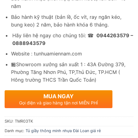
năm
Bảo hành kỹ thuật (bản lề, ốc vít, ray ngăn kéo,
bung keo) 2 năm, bảo hành khóa 6 tháng.
Hãy liên hệ ngay cho chúng tôi: ☎
0944263579 –
0888943579
Website : tunhuamiennam.com
🏪Showroom xưởng sản xuất 1 : 43A Đường 379,
Phường Tăng Nhơn Phú, TP,Thủ Đức, TP.HCM (
Hông trường THCS Trần Quốc Toản)
MUA NGAY
Gọi điện và giao hàng tận nơi MIỄN PHÍ
SKU:
TMR03TK
Danh mục:
Tủ giầy thông minh nhựa Đài Loan giá rẻ