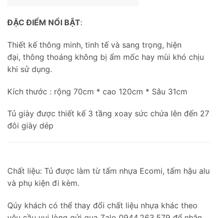
ĐẶC ĐIỂM NỔI BẬT
:
Thiết kế thông minh, tinh tế và sang trọng, hiện
đại, thông thoáng không bị ẩm mốc hay mùi khó chịu
khi sử dụng.
Kích thước : rộng 70cm * cao 120cm * Sâu 31cm
Tủ giày được thiết kế 3 tầng xoay sức chứa lên đến 27
đôi giày dép
Chất liệu: Tủ được làm từ tấm nhựa Ecomi, tấm hậu alu
và phụ kiện đi kèm.
Qúy khách có thể thay đổi chất liệu nhựa khác theo
yêu cầu vui lòng gửi qua Zalo 0944.263.579 để nhân