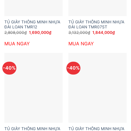
TỦ GIÀY THÔNG MINH NHỰA
TỦ GIÀY THÔNG MINH NHỰA
ĐÀI LOAN TMR12
ĐÀI LOAN TMR07ST
Giá
Giá
Giá
Giá
2,808,000
₫
1,690,000
₫
3,132,000
₫
1,844,000
₫
gốc
hiện
gốc
hiện
là:
tại
là:
tại
MUA NGAY
MUA NGAY
2,808,000₫.
là:
3,132,000₫.
là:
1,690,000₫.
1,844,0
-40%
-40%
TỦ GIÀY THÔNG MINH NHỰA
TỦ GIÀY THÔNG MINH NHỰA