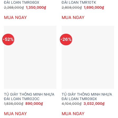
ĐÀI LOAN TMR06GX
ĐÀI LOAN TMR10TK
Giá
Giá
Giá
Giá
2,268,000
₫
1,350,000
₫
2,808,000
₫
1,690,000
₫
gốc
hiện
gốc
hiện
là:
tại
là:
tại
MUA NGAY
MUA NGAY
2,268,000₫.
là:
2,808,000₫.
là:
1,350,000₫.
1,690,0
-52%
-26%
TỦ GIÀY THÔNG MINH NHỰA
TỦ GIÀY THÔNG MINH NHỰA
ĐÀI LOAN TMR02OC
ĐÀI LOAN TMR09GX
Giá
Giá
Giá
Giá
1,836,000
₫
890,000
₫
4,104,000
₫
3,032,000
₫
gốc
hiện
gốc
hiện
là:
tại
là:
tại
MUA NGAY
MUA NGAY
1,836,000₫.
là:
4,104,000₫.
là:
890,000₫.
3,032,