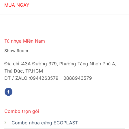
là:
tại
MUA NGAY
2,268,000₫.
là:
1,350,000₫.
Tủ nhựa Miền Nam
Show Room
Địa chỉ :43A Đường 379, Phường Tăng Nhơn Phú A,
Thủ Đức, TP.HCM
ĐT / ZALO :0944263579 - 0888943579
Combo trọn gói
Combo nhựa cứng ECOPLAST