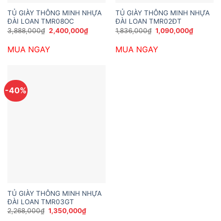
TỦ GIÀY THÔNG MINH NHỰA
TỦ GIÀY THÔNG MINH NHỰA
ĐÀI LOAN TMR08OC
ĐÀI LOAN TMR02ĐT
Giá
Giá
Giá
Giá
3,888,000
₫
2,400,000
₫
1,836,000
₫
1,090,000
₫
gốc
hiện
gốc
hiện
là:
tại
là:
tại
MUA NGAY
MUA NGAY
3,888,000₫.
là:
1,836,000₫.
là:
2,400,000₫.
1,090,00
-40%
TỦ GIÀY THÔNG MINH NHỰA
ĐÀI LOAN TMR03GT
Giá
Giá
2,268,000
₫
1,350,000
₫
gốc
hiện