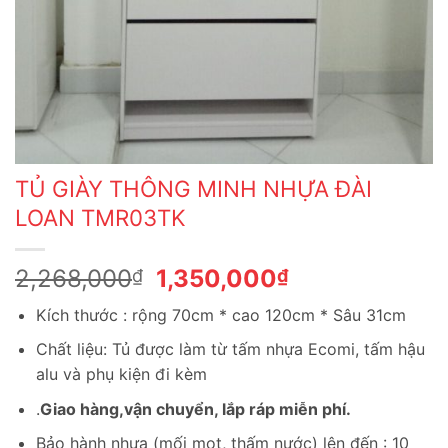
TỦ GIÀY THÔNG MINH NHỰA ĐÀI
LOAN TMR03TK
Giá
Giá
2,268,000
1,350,000
₫
₫
gốc
hiện
Kích thước : rộng 70cm * cao 120cm * Sâu 31cm
là:
tại
2,268,000₫.
là:
Chất liệu: Tủ được làm từ tấm nhựa Ecomi, tấm hậu
1,350,000₫.
alu và phụ kiện đi kèm
.
Giao hàng,vận chuyển, lắp ráp miễn phí.
Bảo hành nhựa (mối mọt, thấm nước) lên đến : 10