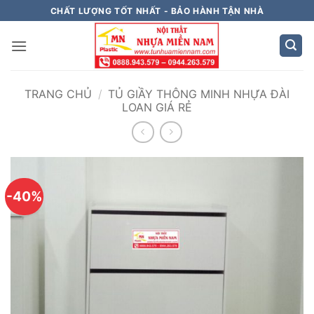
Bỏ
CHẤT LƯỢNG TỐT NHẤT - BẢO HÀNH TẬN NHÀ
qua
nội
dung
TRANG CHỦ
/
TỦ GIẦY THÔNG MINH NHỰA ĐÀI
LOAN GIÁ RẺ
-40%