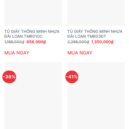
TỦ GIÀY THÔNG MINH NHỰA
TỦ GIÀY THÔNG MINH NHỰA
ĐÀI LOAN TMR01OC
ĐÀI LOAN TMR03ĐT
Giá
Giá
Giá
Giá
1,188,000
₫
656,000
₫
2,268,000
₫
1,350,000
₫
gốc
hiện
gốc
hiện
là:
tại
là:
tại
MUA NGAY
MUA NGAY
1,188,000₫.
là:
2,268,000₫.
là:
656,000₫.
1,350,0
-38%
-41%