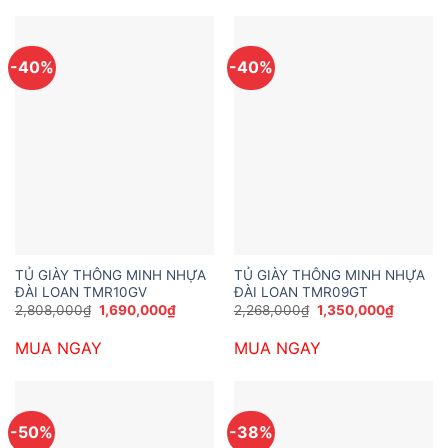
-40%
-40%
TỦ GIÀY THÔNG MINH NHỰA
TỦ GIÀY THÔNG MINH NHỰA
ĐÀI LOAN TMR10GV
ĐÀI LOAN TMR09GT
Giá
Giá
Giá
Giá
2,808,000
₫
1,690,000
₫
2,268,000
₫
1,350,000
₫
gốc
hiện
gốc
hiện
là:
tại
là:
tại
MUA NGAY
MUA NGAY
2,808,000₫.
là:
2,268,000₫.
là:
1,690,000₫.
1,350,0
-50%
-38%