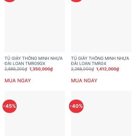
TỦ GIÀY THÔNG MINH NHỰA
TỦ GIÀY THÔNG MINH NHỰA
ĐÀI LOAN TMR09GX
ĐÀI LOAN TMR04
Giá
Giá
Giá
Giá
2,689,200
₫
1,350,000
₫
2,268,000
₫
1,412,000
₫
gốc
hiện
gốc
hiện
là:
tại
là:
tại
MUA NGAY
MUA NGAY
2,689,200₫.
là:
2,268,000₫.
là:
1,350,000₫.
1,412,00
-45%
-40%