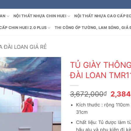
OAN
NỘI THẤT NHỰA CHIN HUEI
NỘI THẤT NHỰA CAO CẤP E
ẤP CHIN HUEI 2.0 PLUS
THI CÔNG ỐP TƯỜNG, LAM SÓNG, GIẢ 
 ĐÀI LOAN GIÁ RẺ
TỦ GIÀY THÔN
ĐÀI LOAN TMR1
Giá
3,672,000
2,38
₫
gốc
Kích thước : rộng 110cm
là:
31cm
3,672
Chất liệu: Tủ được làm 
hậu alu và phụ kiện đi k