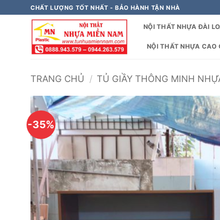
Bỏ
CHẤT LƯỢNG TỐT NHẤT - BẢO HÀNH TẬN NHÀ
qua
NỘI THẤT NHỰA ĐÀI L
nội
dung
NỘI THẤT NHỰA CAO C
TRANG CHỦ
/
TỦ GIẦY THÔNG MINH NHỰA
-35%