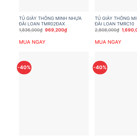
TỦ GIÀY THÔNG MINH NHỰA
TỦ GIÀY THÔNG M
ĐÀI LOAN TMR02ĐAX
ĐÀI LOAN TMRC10
Giá
Giá
Giá
1,836,000
₫
969,200
₫
2,808,000
₫
1,690,
gốc
hiện
gốc
là:
tại
là:
MUA NGAY
MUA NGAY
1,836,000₫.
là:
2,808,
969,200₫.
-40%
-40%