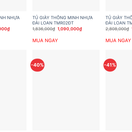
INH NHỰA
TỦ GIÀY THÔNG MINH NHỰA
TỦ GIÀY TH
ĐÀI LOAN TMR02ĐT
ĐÀI LOAN T
Giá
Giá
Giá
000
₫
1,836,000
₫
1,090,000
₫
2,808,000
₫
hiện
gốc
hiện
tại
là:
tại
MUA NGAY
MUA NGAY
000₫.
là:
1,836,000₫.
là:
1,690,000₫.
1,090,000₫.
-40%
-41%