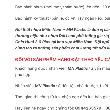
Bảo hành nhựa (mối mọt, thấm nước) lên đến : 10 
Bảo hành kỹ thuật (bản lề, ốc vít, ray ngăn kéo, 
Nội thất nhựa Miền Nam – MN Plastic là đơn vị sả
thương hiệu như nhựa Đài Loan phổ thông giá rẻ(
Chin Huei 2.0 Plus tại khu vực Miền Nam. Đội ngũ
cùng tạo ra những sản phẩm chất lượng tốt đến 
ĐỐI VỚI SẢN PHẨM HÀNG ĐẶT THEO YÊU C
Khách hàng được nhân viên
MN Plastic
tư vấn màu 
phù hợp
Nhân viên
MN Plastic
sẽ đến tận nhà đo đạc, thiết
Thời gian thi công từ khi nhận cọc đến khi bàn gia
Hãy liên hệ ngay cho chúng tôi:
0944263579 –
0