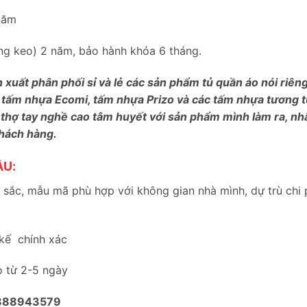
năm
bung keo) 2 năm, bảo hành khóa 6 tháng.
n xuất phân phối sỉ và lẻ các sản phẩm tủ quần áo nói riê
 tấm nhựa Ecomi, tấm nhựa Prizo và các tấm nhựa tương tự
 thợ tay nghề cao tâm huyết với sản phẩm mình làm ra, nh
khách hàng.
ẦU:
sắc, mẫu mã phù hợp với không gian nhà mình, dự trù chi 
 kế chính xác
o từ 2-5 ngày
888943579