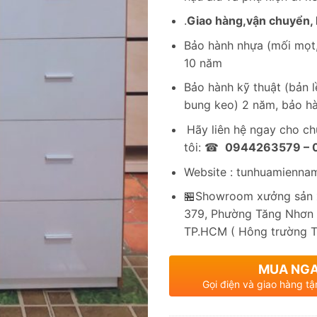
.
Giao hàng,vận chuyển, l
Bảo hành nhựa (mối mọt,
10 năm
Bảo hành kỹ thuật (bản lề
bung keo) 2 năm, bảo hà
Hãy liên hệ ngay cho c
tôi: ☎
0944263579 –
Website : tunhuamienna
🏪Showroom xưởng sản x
379, Phường Tăng Nhơn 
TP.HCM ( Hông trường 
MUA NG
Gọi điện và giao hàng tậ