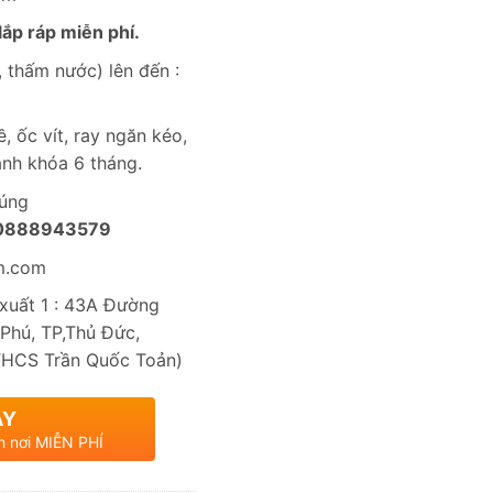
ắp ráp miễn phí.
 thấm nước) lên đến :
, ốc vít, ray ngăn kéo,
nh khóa 6 tháng.
húng
0888943579
m.com
uất 1 : 43A Đường
Phú, TP,Thủ Đức,
THCS Trần Quốc Toản)
AY
n nơi MIỄN PHÍ