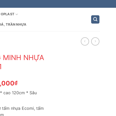
COPLAST
ĐÁ, TRẦN NHỰA
G MINH NHỰA
1
Giá
4,000
₫
hiện
 * cao 120cm * Sâu
tại
,000₫.
là:
2,384,000₫.
từ tấm nhựa Ecomi, tấm
èm