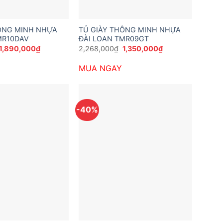
ÔNG MINH NHỰA
TỦ GIÀY THÔNG MINH NHỰA
MR10DAV
ĐÀI LOAN TMR09GT
Giá
Giá
Giá
Giá
1,890,000
₫
2,268,000
₫
1,350,000
₫
gốc
hiện
gốc
hiện
là:
tại
là:
tại
MUA NGAY
2,808,000₫.
là:
2,268,000₫.
là:
1,890,000₫.
1,350,000₫.
-40%