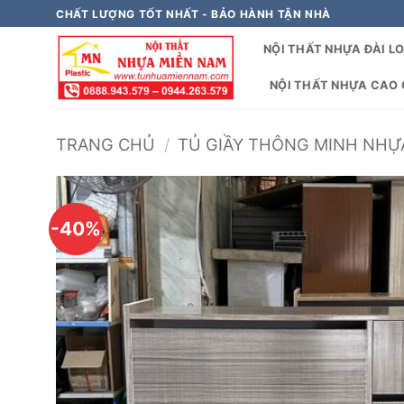
Bỏ
CHẤT LƯỢNG TỐT NHẤT - BẢO HÀNH TẬN NHÀ
qua
NỘI THẤT NHỰA ĐÀI L
nội
dung
NỘI THẤT NHỰA CAO C
TRANG CHỦ
/
TỦ GIẦY THÔNG MINH NHỰA
-40%