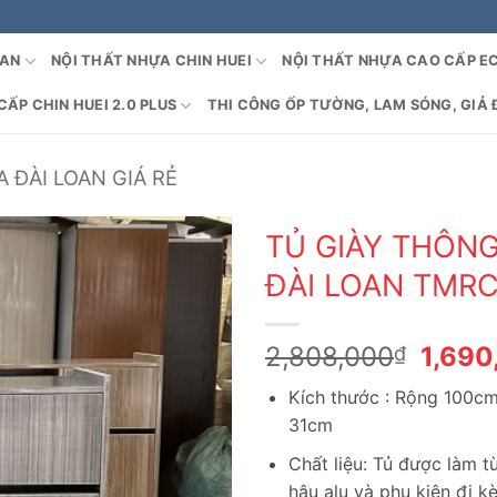
OAN
NỘI THẤT NHỰA CHIN HUEI
NỘI THẤT NHỰA CAO CẤP E
ẤP CHIN HUEI 2.0 PLUS
THI CÔNG ỐP TƯỜNG, LAM SÓNG, GIẢ 
 ĐÀI LOAN GIÁ RẺ
TỦ GIÀY THÔN
ĐÀI LOAN TMR
Giá
2,808,000
1,690
₫
gốc
Kích thước : Rộng 100c
là:
31cm
2,808
Chất liệu: Tủ được làm 
hậu alu và phụ kiện đi k