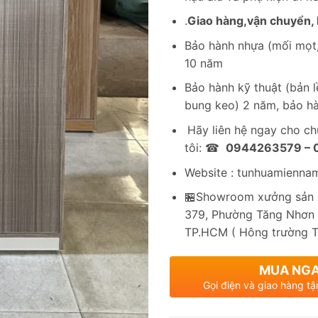
.
Giao hàng,vận chuyển, l
Bảo hành nhựa (mối mọt,
10 năm
Bảo hành kỹ thuật (bản lề
bung keo) 2 năm, bảo hà
Hãy liên hệ ngay cho c
tôi: ☎
0944263579 –
Website : tunhuamienna
🏪Showroom xưởng sản x
379, Phường Tăng Nhơn 
TP.HCM ( Hông trường 
MUA NG
Gọi điện và giao hàng tậ