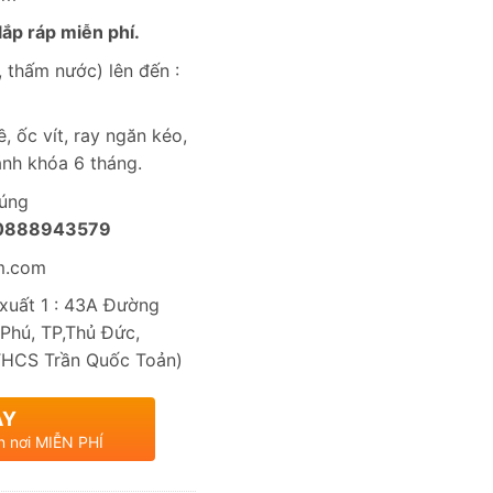
ắp ráp miễn phí.
 thấm nước) lên đến :
, ốc vít, ray ngăn kéo,
nh khóa 6 tháng.
húng
0888943579
m.com
uất 1 : 43A Đường
Phú, TP,Thủ Đức,
THCS Trần Quốc Toản)
AY
n nơi MIỄN PHÍ