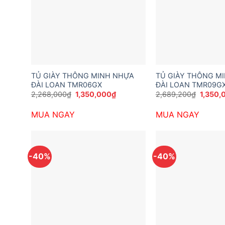
TỦ GIÀY THÔNG MINH NHỰA
TỦ GIÀY THÔNG M
ĐÀI LOAN TMR06GX
ĐÀI LOAN TMR09G
Giá
Giá
Giá
2,268,000
₫
1,350,000
₫
2,689,200
₫
1,350,
gốc
hiện
gốc
là:
tại
là:
MUA NGAY
MUA NGAY
2,268,000₫.
là:
2,689,
1,350,000₫.
-40%
-40%