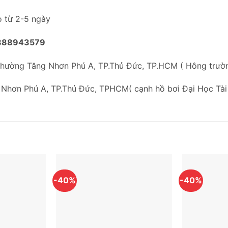
o từ 2-5 ngày
888943579
Phường Tăng Nhơn Phú A, TP.Thủ Đức, TP.HCM ( Hông trư
 Nhơn Phú A, TP.Thủ Đức, TPHCM( cạnh hồ bơi Đại Học Tài
-40%
-40%