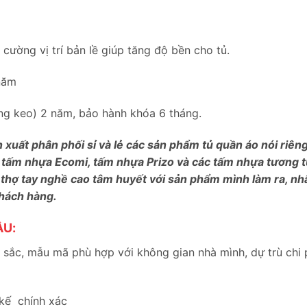
ường vị trí bản lề giúp tăng độ bền cho tủ.
năm
bung keo) 2 năm, bảo hành khóa 6 tháng.
n xuất phân phối sỉ và lẻ các sản phẩm tủ quần áo nói riê
 tấm nhựa Ecomi, tấm nhựa Prizo và các tấm nhựa tương tự
 thợ tay nghề cao tâm huyết với sản phẩm mình làm ra, nh
khách hàng.
ẦU:
sắc, mẫu mã phù hợp với không gian nhà mình, dự trù chi 
 kế chính xác