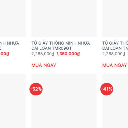
INH NHỰA
TỦ GIÀY THÔNG MINH NHỰA
TỦ GIÀY TH
X
ĐÀI LOAN TMR09GT
ĐÀI LOAN T
Giá
Giá
Giá
000
₫
2,268,000
₫
1,350,000
₫
2,268,000
₫
hiện
gốc
hiện
tại
là:
tại
MUA NGAY
MUA NGAY
200₫.
là:
2,268,000₫.
là:
1,350,000₫.
1,350,000₫.
-52%
-41%