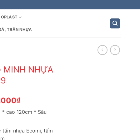
COPLAST
ĐÁ, TRẦN NHỰA
G MINH NHỰA
C9
Giá
,000
₫
hiện
m * cao 120cm * Sâu
tại
,000₫.
là:
1,690,000₫.
từ tấm nhựa Ecomi, tấm
èm