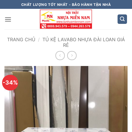
Bỏ
CHẤT LƯỢNG TỐT NHẤT - BẢO HÀNH TẬN NHÀ
qua
nội
dung
TRANG CHỦ
/
TỦ KỆ LAVABO NHỰA ĐÀI LOAN GIÁ
RẺ
-34%