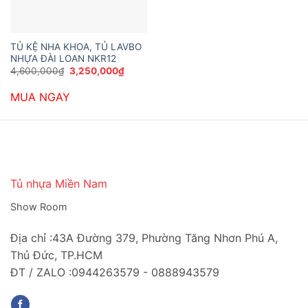
TỦ KỆ NHA KHOA, TỦ LAVBO
NHỰA ĐÀI LOAN NKR12
Giá
Giá
4,600,000
₫
3,250,000
₫
gốc
hiện
là:
tại
MUA NGAY
4,600,000₫.
là:
3,250,000₫.
Tủ nhựa Miền Nam
Show Room
Địa chỉ :43A Đường 379, Phường Tăng Nhơn Phú A,
Thủ Đức, TP.HCM
ĐT / ZALO :0944263579 - 0888943579