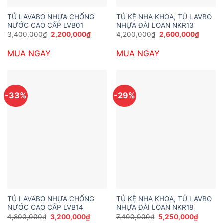
TỦ LAVABO NHỰA CHỐNG
TỦ KỆ NHA KHOA, TỦ LAVBO
NƯỚC CAO CẤP LVB01
NHỰA ĐÀI LOAN NKR13
Giá
Giá
Giá
Giá
3,400,000
₫
2,200,000
₫
4,200,000
₫
2,600,000
₫
gốc
hiện
gốc
hiện
là:
tại
là:
tại
MUA NGAY
MUA NGAY
3,400,000₫.
là:
4,200,000₫.
là:
2,200,000₫.
2,600,
-33%
-29%
TỦ LAVABO NHỰA CHỐNG
TỦ KỆ NHA KHOA, TỦ LAVBO
NƯỚC CAO CẤP LVB14
NHỰA ĐÀI LOAN NKR18
Giá
Giá
Giá
Giá
4,800,000
₫
3,200,000
₫
7,400,000
₫
5,250,000
₫
gốc
hiện
gốc
hiện