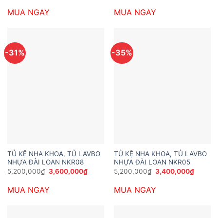
là:
tại
là:
tại
MUA NGAY
MUA NGAY
4,800,000₫.
là:
7,400,000₫.
là:
3,200,000₫.
5,250,0
-31%
-35%
TỦ KỆ NHA KHOA, TỦ LAVBO
TỦ KỆ NHA KHOA, TỦ LAVBO
NHỰA ĐÀI LOAN NKR08
NHỰA ĐÀI LOAN NKR05
Giá
Giá
Giá
Giá
5,200,000
₫
3,600,000
₫
5,200,000
₫
3,400,000
₫
gốc
hiện
gốc
hiện
là:
tại
là:
tại
MUA NGAY
MUA NGAY
5,200,000₫.
là:
5,200,000₫.
là:
3,600,000₫.
3,400,