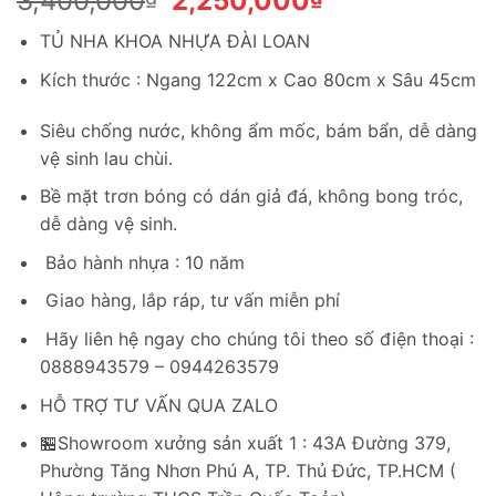
3,400,000
2,250,000
gốc
hiện
TỦ NHA KHOA NHỰA ĐÀI LOAN
là:
tại
3,400,000₫.
là:
Kích thước : Ngang 122cm x Cao 80cm x Sâu 45cm
2,250,000₫.
Siêu chống nước, không ẩm mốc, bám bẩn, dễ dàng
vệ sinh lau chùi.
Bề mặt trơn bóng có dán giả đá, không bong tróc,
dễ dàng vệ sinh.
Bảo hành nhựa : 10 năm
Giao hàng, lắp ráp, tư vấn miễn phí
Hãy liên hệ ngay cho chúng tôi theo số điện thoại :
0888943579 – 0944263579
HỖ TRỢ TƯ VẤN QUA ZALO
🏪Showroom xưởng sản xuất 1 : 43A Đường 379,
Phường Tăng Nhơn Phú A, TP. Thủ Đức, TP.HCM (