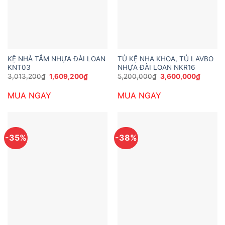
KỆ NHÀ TẮM NHỰA ĐÀI LOAN
TỦ KỆ NHA KHOA, TỦ LAVBO
KNT03
NHỰA ĐÀI LOAN NKR16
Giá
Giá
Giá
Giá
3,013,200
₫
1,609,200
₫
5,200,000
₫
3,600,000
₫
gốc
hiện
gốc
hiện
là:
tại
là:
tại
MUA NGAY
MUA NGAY
3,013,200₫.
là:
5,200,000₫.
là:
1,609,200₫.
3,600,
-35%
-38%