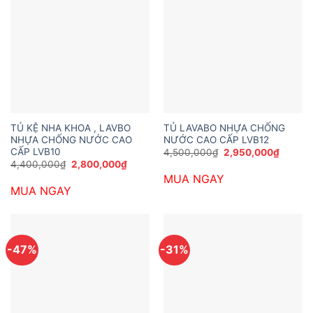
TỦ KỆ NHA KHOA , LAVBO
TỦ LAVABO NHỰA CHỐNG
NHỰA CHỐNG NƯỚC CAO
NƯỚC CAO CẤP LVB12
CẤP LVB10
Giá
Giá
4,500,000
₫
2,950,000
₫
gốc
hiện
Giá
Giá
4,400,000
₫
2,800,000
₫
là:
tại
gốc
hiện
MUA NGAY
4,500,000₫.
là:
là:
tại
2,950,
MUA NGAY
4,400,000₫.
là:
2,800,000₫.
-47%
-31%