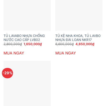
TỦ LAVABO NHỰA CHỐNG
TỦ KỆ NHA KHOA, TỦ LAVBO
NƯỚC CAO CẤP LVB02
NHỰA ĐÀI LOAN NKR17
Giá
Giá
Giá
Giá
2,800,000
₫
1,650,000
₫
6,600,000
₫
4,850,000
₫
gốc
hiện
gốc
hiện
là:
tại
là:
tại
MUA NGAY
MUA NGAY
2,800,000₫.
là:
6,600,000₫.
là:
1,650,000₫.
4,850,
-29%