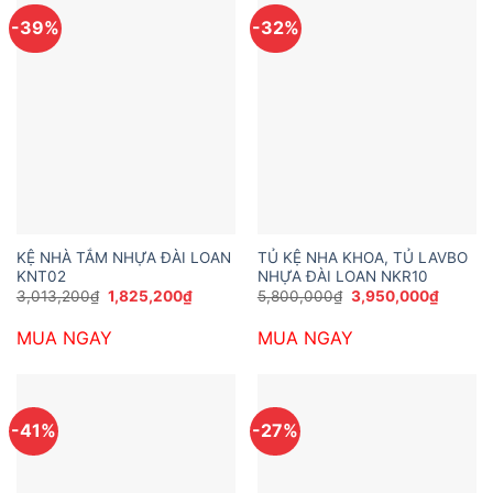
-39%
-32%
KỆ NHÀ TẮM NHỰA ĐÀI LOAN
TỦ KỆ NHA KHOA, TỦ LAVBO
KNT02
NHỰA ĐÀI LOAN NKR10
Giá
Giá
Giá
Giá
3,013,200
₫
1,825,200
₫
5,800,000
₫
3,950,000
₫
gốc
hiện
gốc
hiện
là:
tại
là:
tại
MUA NGAY
MUA NGAY
3,013,200₫.
là:
5,800,000₫.
là:
1,825,200₫.
3,950,
-41%
-27%