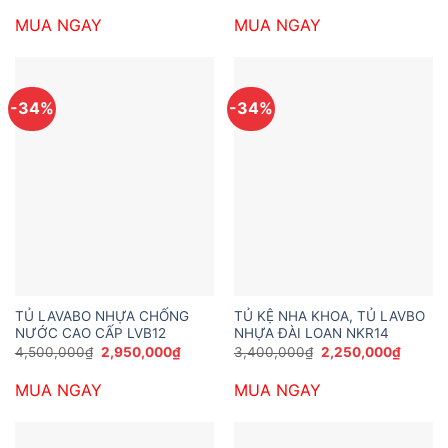
là:
tại
là:
tại
MUA NGAY
MUA NGAY
3,200,000₫.
là:
5,800,000₫.
là:
2,000,000₫.
3,950,
-34%
-34%
TỦ LAVABO NHỰA CHỐNG
TỦ KỆ NHA KHOA, TỦ LAVBO
NƯỚC CAO CẤP LVB12
NHỰA ĐÀI LOAN NKR14
Giá
Giá
Giá
Giá
4,500,000
₫
2,950,000
₫
3,400,000
₫
2,250,000
₫
gốc
hiện
gốc
hiện
là:
tại
là:
tại
MUA NGAY
MUA NGAY
4,500,000₫.
là:
3,400,000₫.
là:
2,950,000₫.
2,250,