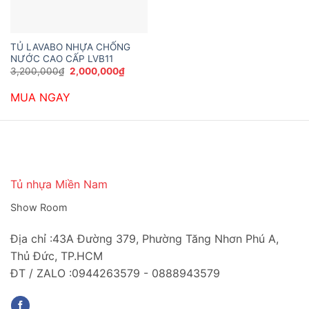
TỦ LAVABO NHỰA CHỐNG
NƯỚC CAO CẤP LVB11
Giá
Giá
3,200,000
₫
2,000,000
₫
gốc
hiện
là:
tại
MUA NGAY
3,200,000₫.
là:
2,000,000₫.
Tủ nhựa Miền Nam
Show Room
Địa chỉ :43A Đường 379, Phường Tăng Nhơn Phú A,
Thủ Đức, TP.HCM
ĐT / ZALO :0944263579 - 0888943579