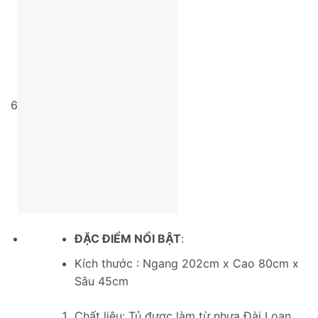
6
ĐẶC ĐIỂM NỔI BẬT
:
Kích thước : Ngang 202cm x Cao 80cm x
Sâu 45cm
Chất liệu: Tủ được làm từ nhựa Đài Loan