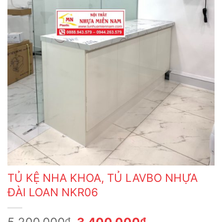
TỦ KỆ NHA KHOA, TỦ LAVBO NHỰA
ĐÀI LOAN NKR06
Giá
Giá
₫
₫