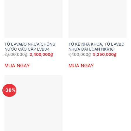
TỦ LAVABO NHỰA CHỐNG
TỦ KỆ NHA KHOA, TỦ LAVBO
NƯỚC CAO CẤP LVB04
NHỰA ĐÀI LOAN NKR18
Giá
Giá
Giá
Giá
3,600,000
₫
2,400,000
₫
7,400,000
₫
5,250,000
₫
gốc
hiện
gốc
hiện
là:
tại
là:
tại
MUA NGAY
MUA NGAY
3,600,000₫.
là:
7,400,000₫.
là:
2,400,000₫.
5,250,0
-38%