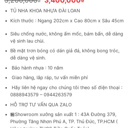
5,200,000
3,400,000
gốc
hiện
TỦ NHA KHOA NHỰA ĐÀI LOAN
là:
tại
5,200,000₫.
là:
Kích thước : Ngang 202cm x Cao 80cm x Sâu 45cm
3,400,000₫.
Siêu chống nước, không ẩm mốc, bám bẩn, dễ dàng
vệ sinh lau chùi.
Bề mặt trơn bóng có dán giả đá, không bong tróc,
dễ dàng vệ sinh.
Bảo hành nhựa : 10 năm
Giao hàng, lắp ráp, tư vấn miễn phí
Hãy liên hệ ngay cho chúng tôi theo số điện thoại :
0888943579 – 0944263579
HỖ TRỢ TƯ VẤN QUA ZALO
🏪Showroom xưởng sản xuất 1 : 43A Đường 379,
Phường Tăng Nhơn Phú A, TP. Thủ Đức, TP.HCM (