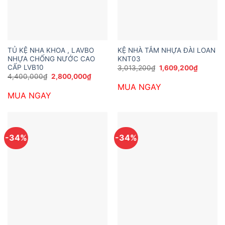
TỦ KỆ NHA KHOA , LAVBO
KỆ NHÀ TẮM NHỰA ĐÀI LOAN
NHỰA CHỐNG NƯỚC CAO
KNT03
CẤP LVB10
Giá
Giá
3,013,200
₫
1,609,200
₫
gốc
hiện
Giá
Giá
4,400,000
₫
2,800,000
₫
là:
tại
gốc
hiện
MUA NGAY
3,013,200₫.
là:
là:
tại
1,609,2
MUA NGAY
4,400,000₫.
là:
2,800,000₫.
-34%
-34%