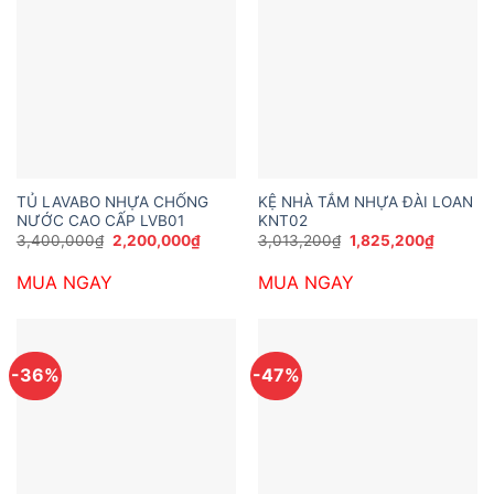
TỦ LAVABO NHỰA CHỐNG
KỆ NHÀ TẮM NHỰA ĐÀI LOAN
NƯỚC CAO CẤP LVB01
KNT02
Giá
Giá
Giá
Giá
3,400,000
₫
2,200,000
₫
3,013,200
₫
1,825,200
₫
gốc
hiện
gốc
hiện
là:
tại
là:
tại
MUA NGAY
MUA NGAY
3,400,000₫.
là:
3,013,200₫.
là:
2,200,000₫.
1,825,20
-36%
-47%