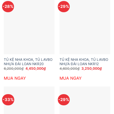
-28%
-29%
TỦ KỆ NHA KHOA, TỦ LAVBO
TỦ KỆ NHA KHOA, TỦ LAVBO
NHỰA ĐÀI LOAN NKR20
NHỰA ĐÀI LOAN NKR12
Giá
Giá
Giá
Giá
6,200,000
₫
4,450,000
₫
4,600,000
₫
3,250,000
₫
gốc
hiện
gốc
hiện
là:
tại
là:
tại
MUA NGAY
MUA NGAY
6,200,000₫.
là:
4,600,000₫.
là:
4,450,000₫.
3,250,
-33%
-29%