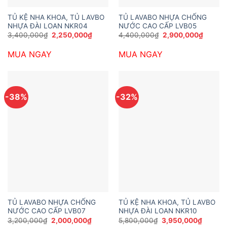
TỦ KỆ NHA KHOA, TỦ LAVBO
TỦ LAVABO NHỰA CHỐNG
NHỰA ĐÀI LOAN NKR04
NƯỚC CAO CẤP LVB05
Giá
Giá
Giá
Giá
3,400,000
₫
2,250,000
₫
4,400,000
₫
2,900,000
₫
gốc
hiện
gốc
hiện
là:
tại
là:
tại
MUA NGAY
MUA NGAY
3,400,000₫.
là:
4,400,000₫.
là:
2,250,000₫.
2,900,
-38%
-32%
TỦ LAVABO NHỰA CHỐNG
TỦ KỆ NHA KHOA, TỦ LAVBO
NƯỚC CAO CẤP LVB07
NHỰA ĐÀI LOAN NKR10
Giá
Giá
Giá
Giá
3,200,000
₫
2,000,000
₫
5,800,000
₫
3,950,000
₫
gốc
hiện
gốc
hiện