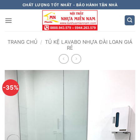
Bỏ
CHẤT LƯỢNG TỐT NHẤT - BẢO HÀNH TẬN NHÀ
qua
nội
dung
TRANG CHỦ
/
TỦ KỆ LAVABO NHỰA ĐÀI LOAN GIÁ
RẺ
-35%