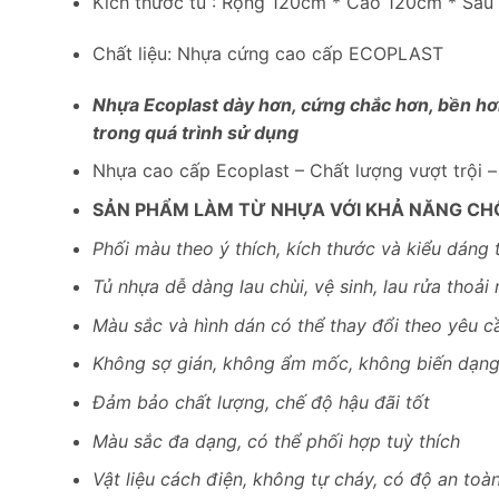
Kích thước tủ : Rộng 120cm * Cao 120cm * Sâu
Chất liệu: Nhựa cứng cao cấp ECOPLAST
Nhựa Ecoplast dày hơn, cứng chắc hơn, bền hơn
trong quá trình sử dụng
Nhựa cao cấp Ecoplast – Chất lượng vượt trội 
SẢN PHẨM LÀM TỪ NHỰA VỚI KHẢ NĂNG CH
Phối màu theo ý thích, kích thước và kiểu dáng 
Tủ nhựa dễ dàng lau chùi, vệ sinh, lau rửa thoải 
Màu sắc và hình dán có thể thay đổi theo yêu c
Không sợ gián, không ẩm mốc, không biến dạn
Đảm bảo chất lượng, chế độ hậu đãi tốt
Màu sắc đa dạng, có thể phối hợp tuỳ thích
Vật liệu cách điện, không tự cháy, có độ an toà