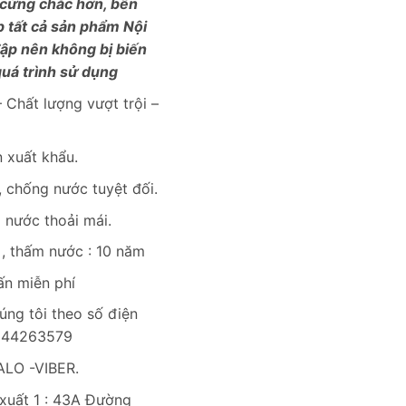
 cứng chắc hơn, bền
p tất cả sản phẩm Nội
đập nên không bị biến
uá trình sử dụng
 Chất lượng vượt trội –
 xuất khẩu.
 chống nước tuyệt đối.
i nước thoải mái.
, thấm nước : 10 năm
ấn miễn phí
úng tôi theo số điện
0944263579
LO -VIBER.
uất 1 : 43A Đường