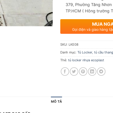
379, Phường Tăng Nhơn 
TP.HCM ( Hông trường 
MUA NG
Gọi điện và giao hàng tậ
SKU:
LKE08
Danh mục:
Tủ Locker, tủ cầu than
Thẻ:
tủ locker nhựa ecoplast
MÔ TẢ