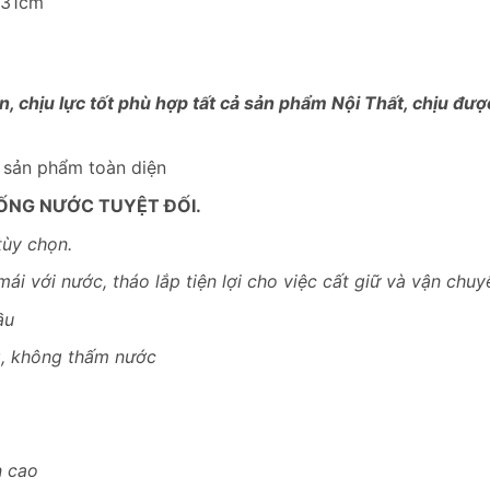
 31cm
, chịu lực tốt phù hợp tất cả sản phẩm Nội Thất, chịu đư
– sản phẩm toàn diện
ỐNG NƯỚC TUYỆT ĐỐI.
tùy chọn.
mái với nước, tháo lắp tiện lợi cho việc cất giữ và vận chuy
ầu
g, không thấm nước
n cao