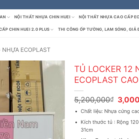
OAN
NỘI THẤT NHỰA CHIN HUEI
NỘI THẤT NHỰA CAO CẤP E
ẤP CHIN HUEI 2.0 PLUS
THI CÔNG ỐP TƯỜNG, LAM SÓNG, GIẢ 
G NHỰA ECOPLAST
TỦ LOCKER 12
ECOPLAST CAO
Giá
5,200,000
3,00
₫
gốc
Chất liệu: Nhựa cứng c
là:
5,200
Kích thước tủ : Rộng 12
31cm