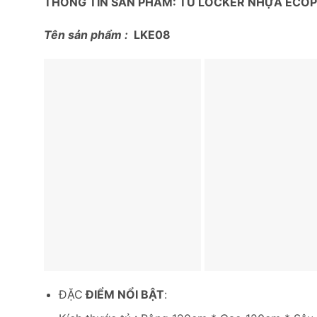
THÔNG TIN SẢN PHẨM: TỦ LOCKER NHỰA ECO
Tên sản phẩm :
LKE08
ĐẶC
ĐIỂM NỔI BẬT
: