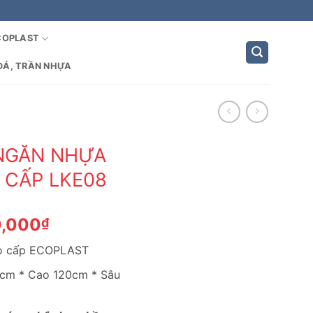
COPLAST
ĐÁ, TRẦN NHỰA
 NGĂN NHỰA
 CẤP LKE08
Giá
0,000
₫
hiện
ao cấp ECOPLAST
tại
,000₫.
là:
0cm * Cao 120cm * Sâu
3,000,000₫.