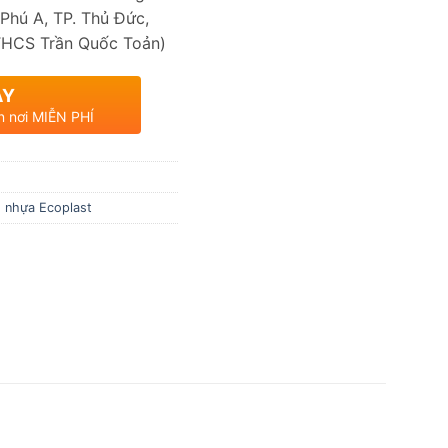
Phú A, TP. Thủ Đức,
THCS Trần Quốc Toản)
AY
n nơi MIỄN PHÍ
g nhựa Ecoplast