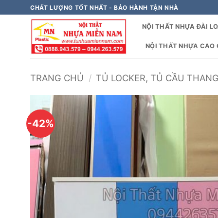
Bỏ
CHẤT LƯỢNG TỐT NHẤT - BẢO HÀNH TẬN NHÀ
qua
NỘI THẤT NHỰA ĐÀI L
nội
dung
NỘI THẤT NHỰA CAO C
TRANG CHỦ
/
TỦ LOCKER, TỦ CẦU THAN
-42%