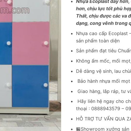
Nhựa Ecoplast dà
y hơn,
hơn, chịu lực tốt phù hợ
Thất, chịu được các va 
dạng, cong vênh trong q
Nhựa cao cấp Ecoplast –
sản phẩm toàn diện
Sản phẩm đạt tiêu Chuẩn
Không ẩm mốc, mối mọt,
Dễ dàng vệ sinh, lau chù
Bảo hành nhựa mối mọt 
Giao hàng, lắp ráp, tư v
Hãy liên hệ ngay cho ch
thoại : 0888943579 – 
HỖ TRỢ TƯ VẤN QUA ZA
🏪Showroom xưởng sản x