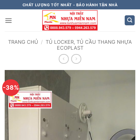
Bỏ
CHẤT LƯỢNG TỐT NHẤT - BẢO HÀNH TẬN NHÀ
qua
nội
dung
TRANG CHỦ
/
TỦ LOCKER, TỦ CẦU THANG NHỰA
ECOPLAST
-38%