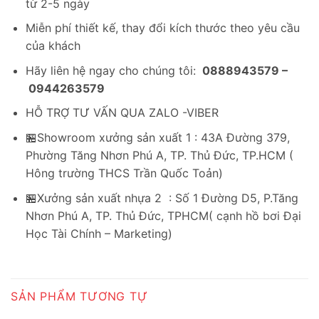
từ 2-5 ngày
Miễn phí thiết kế, thay đổi kích thước theo yêu cầu
của khách
Hãy liên hệ ngay cho chúng tôi:
0888943579 –
0944263579
HỖ TRỢ TƯ VẤN QUA ZALO -VIBER
🏪Showroom xưởng sản xuất 1 : 43A Đường 379,
Phường Tăng Nhơn Phú A, TP. Thủ Đức, TP.HCM (
Hông trường THCS Trần Quốc Toản)
🏪Xưởng sản xuất nhựa 2 : Số 1 Đường D5, P.Tăng
Nhơn Phú A, TP. Thủ Đức, TPHCM( cạnh hồ bơi Đại
Học Tài Chính – Marketing)
SẢN PHẨM TƯƠNG TỰ