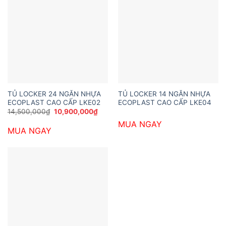
TỦ LOCKER 24 NGĂN NHỰA
TỦ LOCKER 14 NGĂN NHỰA
ECOPLAST CAO CẤP LKE02
ECOPLAST CAO CẤP LKE04
Giá
Giá
14,500,000
₫
10,900,000
₫
gốc
hiện
MUA NGAY
là:
tại
MUA NGAY
14,500,000₫.
là:
10,900,000₫.