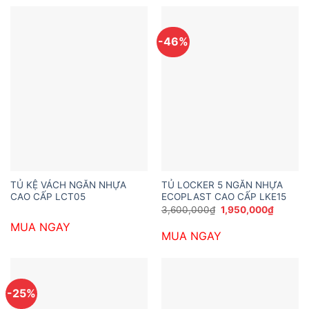
-46%
TỦ KỆ VÁCH NGĂN NHỰA
TỦ LOCKER 5 NGĂN NHỰA
CAO CẤP LCT05
ECOPLAST CAO CẤP LKE15
Giá
Giá
3,600,000
₫
1,950,000
₫
gốc
hiện
MUA NGAY
là:
tại
MUA NGAY
3,600,000₫.
là:
1,950,0
-25%