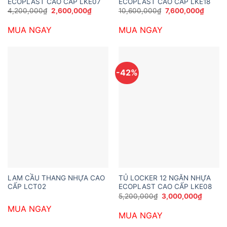
ECOPLAST CAO CẤP LKE07
ECOPLAST CAO CẤP LKE18
Giá
Giá
Giá
Giá
4,200,000
₫
2,600,000
₫
10,600,000
₫
7,600,000
₫
gốc
hiện
gốc
hiện
là:
tại
là:
tại
MUA NGAY
MUA NGAY
4,200,000₫.
là:
10,600,000₫.
là:
2,600,000₫.
7,600,
-42%
LAM CẦU THANG NHỰA CAO
TỦ LOCKER 12 NGĂN NHỰA
CẤP LCT02
ECOPLAST CAO CẤP LKE08
Giá
Giá
5,200,000
₫
3,000,000
₫
gốc
hiện
MUA NGAY
là:
tại
MUA NGAY
5,200,000₫.
là:
3,000,