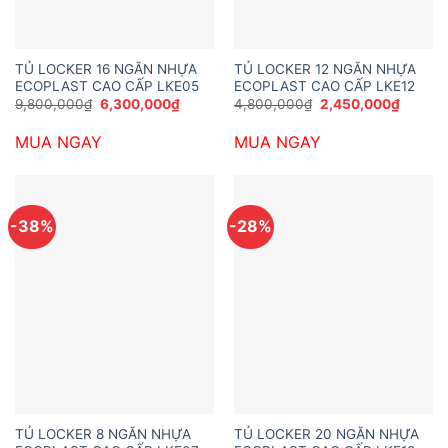
TỦ LOCKER 16 NGĂN NHỰA
TỦ LOCKER 12 NGĂN NHỰA
ECOPLAST CAO CẤP LKE05
ECOPLAST CAO CẤP LKE12
Giá
Giá
Giá
Giá
9,800,000
₫
6,300,000
₫
4,800,000
₫
2,450,000
₫
gốc
hiện
gốc
hiện
là:
tại
là:
tại
MUA NGAY
MUA NGAY
9,800,000₫.
là:
4,800,000₫.
là:
6,300,000₫.
2,450,
-38%
-28%
TỦ LOCKER 8 NGĂN NHỰA
TỦ LOCKER 20 NGĂN NHỰA