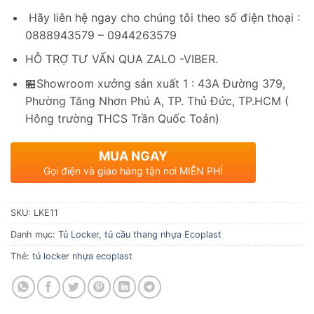
Hãy liên hệ ngay cho chúng tôi theo số điện thoại :
0888943579 – 0944263579
HỖ TRỢ TƯ VẤN QUA ZALO -VIBER.
🏪Showroom xưởng sản xuất 1 : 43A Đường 379,
Phường Tăng Nhơn Phú A, TP. Thủ Đức, TP.HCM (
Hông trường THCS Trần Quốc Toản)
MUA NGAY
Gọi điện và giao hàng tận nơi MIỄN PHÍ
SKU:
LKE11
Danh mục:
Tủ Locker, tủ cầu thang nhựa Ecoplast
Thẻ:
tủ locker nhựa ecoplast