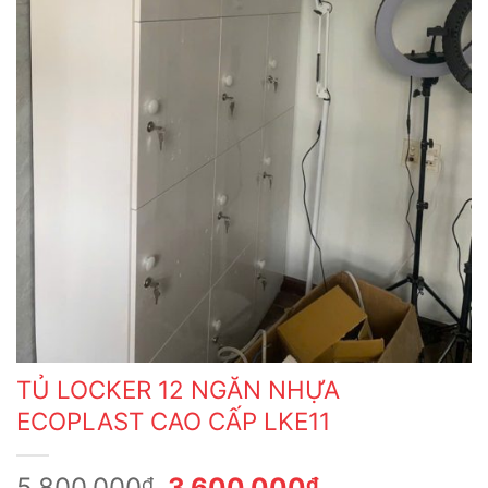
TỦ LOCKER 12 NGĂN NHỰA
ECOPLAST CAO CẤP LKE11
Giá
Giá
5,800,000
3,600,000
₫
₫