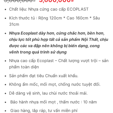
gốc
hiện
Chất liệu: Nhựa cứng cao cấp ECOPLAST
là:
tại
5,800,000₫.
là:
Kích thước tủ : Rộng 120cm * Cao 160cm * Sâu
3,600,000₫.
31cm
Nhựa Ecoplast dà
y hơn, cứng chắc hơn, bền hơn,
chịu lực tốt phù hợp tất cả sản phẩm Nội Thất, chịu
được các va đập nên không bị biến dạng, cong
vênh trong quá trình sử dụng
Nhựa cao cấp Ecoplast – Chất lượng vượt trội – sản
phẩm toàn diện
Sản phẩm đạt tiêu Chuẩn xuất khẩu.
Không ẩm mốc, mối mọt, chống nước tuyệt đối.
Dễ dàng vệ sinh, lau chùi nước thoải mái.
Bảo hành nhựa mối mọt , thấm nước : 10 năm
Giao hàng, lắp ráp, tư vấn miễn phí