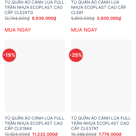
TỦ QUẦN ÁO CÁNH LÙA FULL
TỦ QUẦN ÁO CÁNH LÙA
TRẦN NHỰA ECOPLAST CAO
NHỰA ECOPLAST CAO CẤP
CẤP CLE24TG
CLE81
Giá
Giá
Giá
Giá
12,744,000
₫
9,936,000
₫
5,800,000
₫
3,600,000
₫
gốc
hiện
gốc
hiện
là:
tại
là:
tại
MUA NGAY
MUA NGAY
12,744,000₫.
là:
5,800,000₫.
là:
9,936,000₫.
3,600,
-19%
-25%
TỦ QUẦN ÁO CÁNH LÙA FULL
TỦ QUẦN ÁO CÁNH LÙA FULL
TRẦN NHỰA ECOPLAST CAO
TRẦN NHỰA ECOPLAST CAO
CẤP CLE19AX
CẤP CLE37AT
Giá
Giá
Giá
Giá
13,824,000
₫
11,232,000
₫
10,368,000
₫
7,776,000
₫