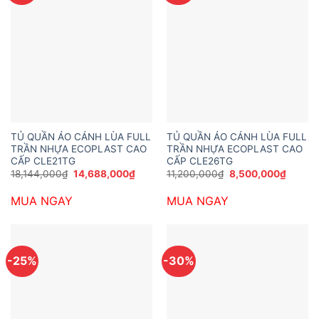
TỦ QUẦN ÁO CÁNH LÙA FULL
TỦ QUẦN ÁO CÁNH LÙA FULL
TRẦN NHỰA ECOPLAST CAO
TRẦN NHỰA ECOPLAST CAO
CẤP CLE21TG
CẤP CLE26TG
Giá
Giá
Giá
Giá
18,144,000
₫
14,688,000
₫
11,200,000
₫
8,500,000
₫
gốc
hiện
gốc
hiện
là:
tại
là:
tại
MUA NGAY
MUA NGAY
18,144,000₫.
là:
11,200,000₫.
là:
14,688,000₫.
8,500,
-25%
-30%