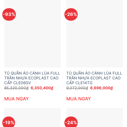
-93%
-26%
TỦ QUẦN ÁO CÁNH LÙA FULL
TỦ QUẦN ÁO CÁNH LÙA FULL
TRẦN NHỰA ECOPLAST CAO
TRẦN NHỰA ECOPLAST CAO
CẤP CLE06GV
CẤP CLE14TG
Giá
Giá
Giá
Giá
85,320,000
₫
6,350,400
₫
9,072,000
₫
6,696,000
₫
gốc
hiện
gốc
hiện
là:
tại
là:
tại
MUA NGAY
MUA NGAY
85,320,000₫.
là:
9,072,000₫.
là:
6,350,400₫.
6,696,0
-19%
-24%