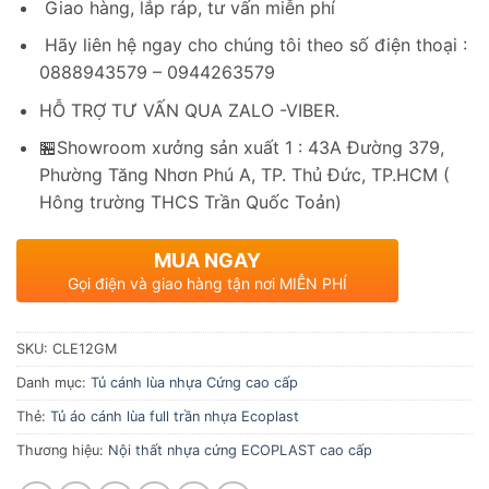
Giao hàng, lắp ráp, tư vấn miễn phí
Hãy liên hệ ngay cho chúng tôi theo số điện thoại :
0888943579 – 0944263579
HỖ TRỢ TƯ VẤN QUA ZALO -VIBER.
🏪Showroom xưởng sản xuất 1 : 43A Đường 379,
Phường Tăng Nhơn Phú A, TP. Thủ Đức, TP.HCM (
Hông trường THCS Trần Quốc Toản)
MUA NGAY
Gọi điện và giao hàng tận nơi MIỄN PHÍ
SKU:
CLE12GM
Danh mục:
Tủ cánh lùa nhựa Cứng cao cấp
Thẻ:
Tủ áo cánh lùa full trần nhựa Ecoplast
Thương hiệu:
Nội thất nhựa cứng ECOPLAST cao cấp