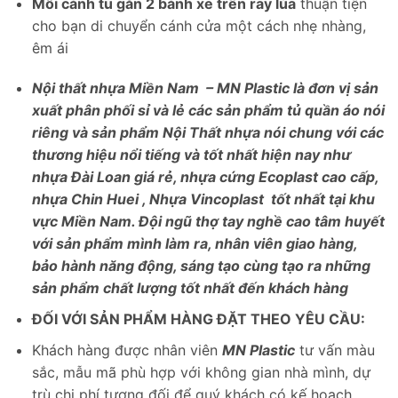
Mỗi cánh tủ gắn 2 bánh xe trên ray lùa
thuận tiện
cho bạn di chuyển cánh cửa một cách nhẹ nhàng,
êm ái
Nội thất nhựa Miền Nam – MN Plastic là đơn vị sản
xuất phân phối sỉ và lẻ các sản phẩm tủ quần áo nói
riêng và sản phẩm Nội Thất nhựa nói chung với các
thương hiệu nổi tiếng và tốt nhất hiện nay như
nhựa Đài Loan giá rẻ, nhựa cứng Ecoplast cao cấp,
nhựa Chin Huei , Nhựa Vincoplast tốt nhất tại khu
vực Miền Nam. Đội ngũ thợ tay nghề cao tâm huyết
với sản phẩm mình làm ra, nhân viên giao hàng,
bảo hành năng động, sáng tạo cùng tạo ra những
sản phẩm chất lượng tốt nhất đến khách hàng
ĐỐI VỚI SẢN PHẨM HÀNG ĐẶT THEO YÊU CẦU:
Khách hàng được nhân viên
MN Plastic
tư vấn màu
sắc, mẫu mã phù hợp với không gian nhà mình, dự
trù chi phí tương đối để quý khách có kế hoạch