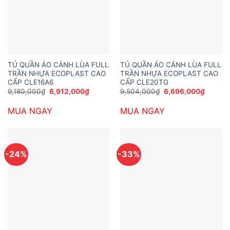
TỦ QUẦN ÁO CÁNH LÙA FULL
TỦ QUẦN ÁO CÁNH LÙA FULL
TRẦN NHỰA ECOPLAST CAO
TRẦN NHỰA ECOPLAST CAO
CẤP CLE16A6
CẤP CLE20TG
Giá
Giá
Giá
Giá
9,180,000
₫
6,912,000
₫
9,504,000
₫
6,696,000
₫
gốc
hiện
gốc
hiện
là:
tại
là:
tại
MUA NGAY
MUA NGAY
9,180,000₫.
là:
9,504,000₫.
là:
6,912,000₫.
6,696,
-24%
-33%