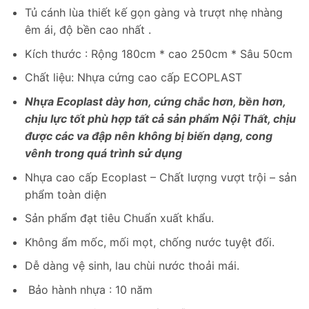
gốc
hiện
Tủ cánh lùa thiết kế gọn gàng và trượt nhẹ nhàng
là:
tại
êm ái, độ bền cao nhất .
9,612,000₫.
là:
7,344,000₫.
Kích thước : Rộng 180cm * cao 250cm * Sâu 50cm
Chất liệu: Nhựa cứng cao cấp ECOPLAST
Nhựa Ecoplast dày hơn, cứng chắc hơn, bền hơn,
chịu lực tốt phù hợp tất cả sản phẩm Nội Thất, chịu
được các va đập nên không bị biến dạng, cong
vênh trong quá trình sử dụng
Nhựa cao cấp Ecoplast – Chất lượng vượt trội – sản
phẩm toàn diện
Sản phẩm đạt tiêu Chuẩn xuất khẩu.
Không ẩm mốc, mối mọt, chống nước tuyệt đối.
Dễ dàng vệ sinh, lau chùi nước thoải mái.
Bảo hành nhựa : 10 năm