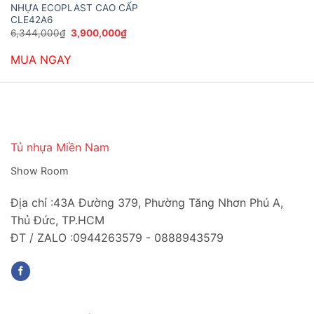
NHỰA ECOPLAST CAO CẤP
CLE42A6
Giá
Giá
6,344,000
₫
3,900,000
₫
gốc
hiện
là:
tại
MUA NGAY
6,344,000₫.
là:
3,900,000₫.
Tủ nhựa Miền Nam
Show Room
Địa chỉ :43A Đường 379, Phường Tăng Nhơn Phú A,
Thủ Đức, TP.HCM
ĐT / ZALO :0944263579 - 0888943579