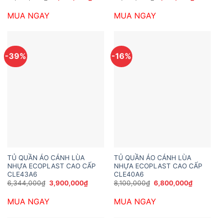
gốc
hiện
gốc
hiện
là:
tại
là:
tại
MUA NGAY
MUA NGAY
13,824,000₫.
là:
10,368,000₫.
là:
11,232,000₫.
7,776,0
-39%
-16%
TỦ QUẦN ÁO CÁNH LÙA
TỦ QUẦN ÁO CÁNH LÙA
NHỰA ECOPLAST CAO CẤP
NHỰA ECOPLAST CAO CẤP
CLE43A6
CLE40A6
Giá
Giá
Giá
Giá
6,344,000
₫
3,900,000
₫
8,100,000
₫
6,800,000
₫
gốc
hiện
gốc
hiện
là:
tại
là:
tại
MUA NGAY
MUA NGAY
6,344,000₫.
là:
8,100,000₫.
là:
3,900,000₫.
6,800,0