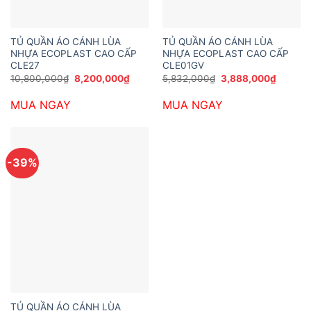
TỦ QUẦN ÁO CÁNH LÙA
TỦ QUẦN ÁO CÁNH LÙA
NHỰA ECOPLAST CAO CẤP
NHỰA ECOPLAST CAO CẤP
CLE27
CLE01GV
Giá
Giá
Giá
Giá
10,800,000
₫
8,200,000
₫
5,832,000
₫
3,888,000
₫
gốc
hiện
gốc
hiện
là:
tại
là:
tại
MUA NGAY
MUA NGAY
10,800,000₫.
là:
5,832,000₫.
là:
8,200,000₫.
3,888,0
-39%
TỦ QUẦN ÁO CÁNH LÙA