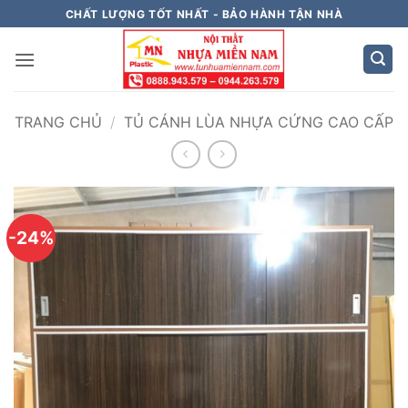
Bỏ
CHẤT LƯỢNG TỐT NHẤT - BẢO HÀNH TẬN NHÀ
qua
nội
dung
TRANG CHỦ
/
TỦ CÁNH LÙA NHỰA CỨNG CAO CẤP
-24%