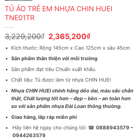
TỦ ÁO TRẺ EM NHỰA CHIN HUEI
TNE01TR
Giá
Giá
3,229,200
2,365,200
₫
₫
gốc
hiện
Kích thước: Rộng 145cm x Cao 125cm x sâu 45cm
là:
tại
3,229,200₫.
là:
Sản phẩm thân thiện với môi trường
2,365,200₫.
Sản phẩm đạt tiêu Chuẩn xuất khẩu.
Chất liệu: Tủ được làm từ nhựa CHIN HUEI
Nhựa CHIN HUEI chính hãng dẻo dai, màu sắc chân
thật, Chất lượng tốt hơn – đẹp – bền – an toàn hơn
so với sản phẩm nhựa Đài Loan thông thường.
Giao hàng, lắp ráp miễn phí
Hãy liên hệ ngay cho chúng tôi: ☎
0888943579 –
0944263579