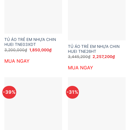
TỦ ÁO TRẺ EM NHỰA CHIN
HUEI TNE03XDT
TỦ ÁO TRẺ EM NHỰA CHIN
Giá
Giá
3,200,000
₫
1,850,000
₫
HUEI TNE26HT
gốc
hiện
Giá
Giá
3,445,200
₫
2,257,200
₫
là:
tại
gốc
hiện
MUA NGAY
3,200,000₫.
là:
là:
tại
1,850,000₫.
MUA NGAY
3,445,200₫.
là:
2,257,2
-39%
-31%