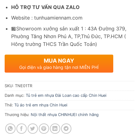
HỖ TRỢ TƯ VẤN QUA ZALO
Website : tunhuamiennam.com
🏪Showroom xưởng sản xuất 1 : 43A Đường 379,
Phường Tăng Nhơn Phú A, TP,Thủ Đức, TP.HCM (
Hông trường THCS Trần Quốc Toản)
MUA NGAY
Gọi điện và giao hàng tận nơi MIỄN PHÍ
SKU:
TNE01TR
Danh mục:
Tủ trẻ em nhựa Đài Loan cao cấp Chin Huei
Thẻ:
Tủ áo trẻ em nhựa Chin Huei
Thương hiệu:
Nội thất nhựa CHINHUEI chính hãng