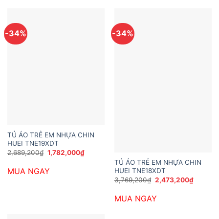
-34%
-34%
TỦ ÁO TRẺ EM NHỰA CHIN
HUEI TNE19XDT
Giá
Giá
2,689,200
₫
1,782,000
₫
gốc
hiện
TỦ ÁO TRẺ EM NHỰA CHIN
là:
tại
MUA NGAY
HUEI TNE18XDT
2,689,200₫.
là:
1,782,000₫.
Giá
Giá
3,769,200
₫
2,473,200
₫
gốc
hiện
là:
tại
MUA NGAY
3,769,200₫.
là:
2,473,2