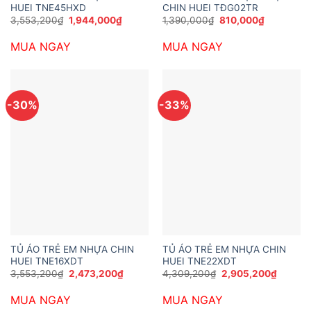
HUEI TNE45HXD
CHIN HUEI TĐG02TR
Giá
Giá
Giá
Giá
3,553,200
₫
1,944,000
₫
1,390,000
₫
810,000
₫
gốc
hiện
gốc
hiện
là:
tại
là:
tại
MUA NGAY
MUA NGAY
3,553,200₫.
là:
1,390,000₫.
là:
1,944,000₫.
810,000₫.
-30%
-33%
TỦ ÁO TRẺ EM NHỰA CHIN
TỦ ÁO TRẺ EM NHỰA CHIN
HUEI TNE16XDT
HUEI TNE22XDT
Giá
Giá
Giá
Giá
3,553,200
₫
2,473,200
₫
4,309,200
₫
2,905,200
₫
gốc
hiện
gốc
hiện
là:
tại
là:
tại
MUA NGAY
MUA NGAY
3,553,200₫.
là:
4,309,200₫.
là:
2,473,200₫.
2,905,