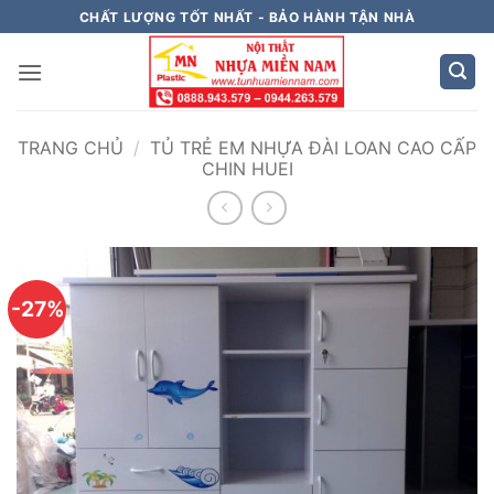
Bỏ
CHẤT LƯỢNG TỐT NHẤT - BẢO HÀNH TẬN NHÀ
qua
nội
dung
TRANG CHỦ
/
TỦ TRẺ EM NHỰA ĐÀI LOAN CAO CẤP
CHIN HUEI
-27%