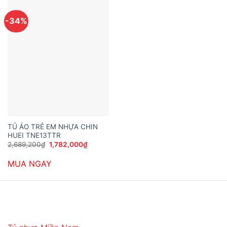
-34%
TỦ ÁO TRẺ EM NHỰA CHIN
HUEI TNE13TTR
Giá
Giá
2,689,200
₫
1,782,000
₫
gốc
hiện
là:
tại
MUA NGAY
2,689,200₫.
là:
1,782,000₫.