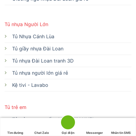
Tủ nhựa Người Lớn
Tủ Nhựa Cánh Lùa
Tủ giầy nhựa Đài Loan
Tủ nhựa Đài Loan tranh 3D
Tủ nhựa người lớn giá rẻ
Kệ tivi - Lavabo
Tủ trẻ em
Tủ trẻ em cao cấp nhựa CHIN HUEI
Tủ trẻ em nhựa giá rẻ
Tìm đường
Chat Zalo
Gọi điện
Messenger
Nhắn tin SMS