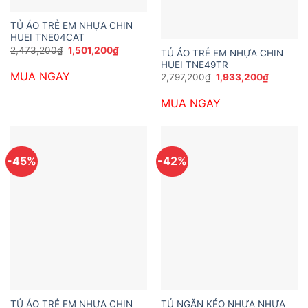
TỦ ÁO TRẺ EM NHỰA CHIN
HUEI TNE04CAT
Giá
Giá
2,473,200
₫
1,501,200
₫
TỦ ÁO TRẺ EM NHỰA CHIN
gốc
hiện
HUEI TNE49TR
là:
tại
MUA NGAY
2,473,200₫.
là:
Giá
Giá
2,797,200
₫
1,933,200
₫
1,501,200₫.
gốc
hiện
là:
tại
MUA NGAY
2,797,200₫.
là:
1,933,20
-45%
-42%
TỦ ÁO TRẺ EM NHỰA CHIN
TỦ NGĂN KÉO NHỰA NHỰA