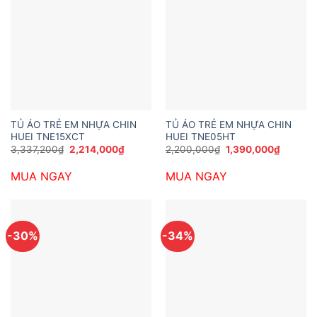
TỦ ÁO TRẺ EM NHỰA CHIN
TỦ ÁO TRẺ EM NHỰA CHIN
HUEI TNE15XCT
HUEI TNE05HT
Giá
Giá
Giá
Giá
3,337,200
₫
2,214,000
₫
2,200,000
₫
1,390,000
₫
gốc
hiện
gốc
hiện
là:
tại
là:
tại
MUA NGAY
MUA NGAY
3,337,200₫.
là:
2,200,000₫.
là:
2,214,000₫.
1,390,0
-30%
-34%