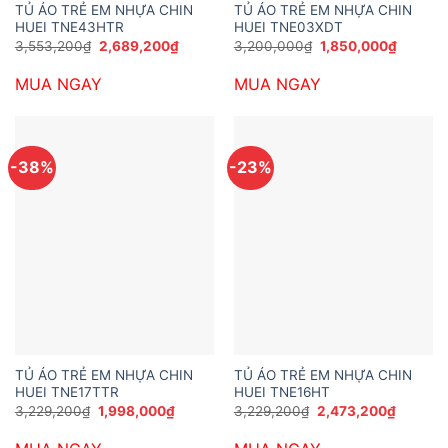
TỦ ÁO TRẺ EM NHỰA CHIN
TỦ ÁO TRẺ EM NHỰA CHIN
HUEI TNE43HTR
HUEI TNE03XDT
Giá
Giá
Giá
Giá
3,553,200
₫
2,689,200
₫
3,200,000
₫
1,850,000
₫
gốc
hiện
gốc
hiện
là:
tại
là:
tại
MUA NGAY
MUA NGAY
3,553,200₫.
là:
3,200,000₫.
là:
2,689,200₫.
1,850,0
-38%
-23%
TỦ ÁO TRẺ EM NHỰA CHIN
TỦ ÁO TRẺ EM NHỰA CHIN
HUEI TNE17TTR
HUEI TNE16HT
Giá
Giá
Giá
Giá
3,229,200
₫
1,998,000
₫
3,229,200
₫
2,473,200
₫
gốc
hiện
gốc
hiện
là:
tại
là:
tại