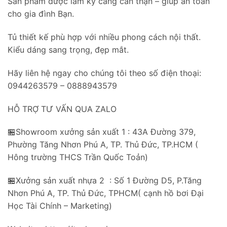
Sản phẩm được làm kỹ càng cẩn thận – giúp an toàn
cho gia đình Bạn.
Tủ thiết kế phù hợp với nhiều phong cách nội thất.
Kiểu dáng sang trọng, đẹp mắt.
Hãy liên hệ ngay cho chúng tôi theo số điện thoại:
0944263579 – 0888943579
HỖ TRỢ TƯ VẤN QUA ZALO
🏪Showroom xưởng sản xuất 1 : 43A Đường 379,
Phường Tăng Nhơn Phú A, TP. Thủ Đức, TP.HCM (
Hông trường THCS Trần Quốc Toản)
🏪Xưởng sản xuất nhựa 2 : Số 1 Đường D5, P.Tăng
Nhơn Phú A, TP. Thủ Đức, TPHCM( cạnh hồ bơi Đại
Học Tài Chính – Marketing)