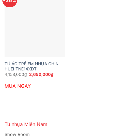
-36%
TỦ ÁO TRẺ EM NHỰA CHIN
HUEI TNE14XDT
Giá
Giá
4,158,000
₫
2,650,000
₫
gốc
hiện
là:
tại
MUA NGAY
4,158,000₫.
là:
2,650,000₫.
Tủ nhựa Miền Nam
Show Room