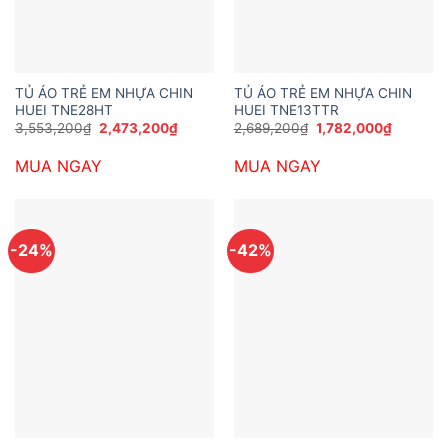
TỦ ÁO TRẺ EM NHỰA CHIN
TỦ ÁO TRẺ EM NHỰA CHIN
HUEI TNE28HT
HUEI TNE13TTR
Giá
Giá
Giá
Giá
3,553,200
₫
2,473,200
₫
2,689,200
₫
1,782,000
₫
gốc
hiện
gốc
hiện
là:
tại
là:
tại
MUA NGAY
MUA NGAY
3,553,200₫.
là:
2,689,200₫.
là:
2,473,200₫.
1,782,00
-24%
-42%