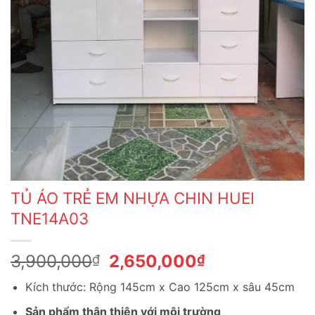
TỦ ÁO TRẺ EM NHỰA CHIN HUEI
TNE14A03
Giá
Giá
3,900,000
2,650,000
₫
₫
gốc
hiện
Kích thước: Rộng 145cm x Cao 125cm x sâu 45cm
là:
tại
3,900,000₫.
là:
Sản phẩm thân thiện với môi trường