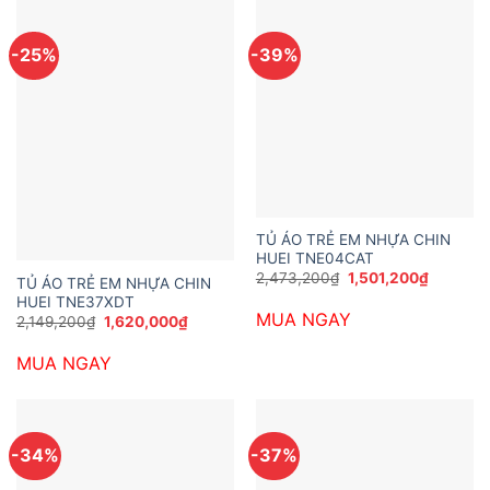
-25%
-39%
TỦ ÁO TRẺ EM NHỰA CHIN
HUEI TNE04CAT
Giá
Giá
2,473,200
₫
1,501,200
₫
TỦ ÁO TRẺ EM NHỰA CHIN
gốc
hiện
HUEI TNE37XDT
là:
tại
MUA NGAY
2,473,200₫.
là:
Giá
Giá
2,149,200
₫
1,620,000
₫
1,501,20
gốc
hiện
là:
tại
MUA NGAY
2,149,200₫.
là:
1,620,000₫.
-34%
-37%