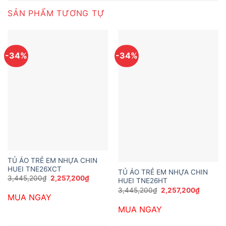
SẢN PHẨM TƯƠNG TỰ
-34%
-34%
TỦ ÁO TRẺ EM NHỰA CHIN
HUEI TNE26XCT
TỦ ÁO TRẺ EM NHỰA CHIN
Giá
Giá
3,445,200
₫
2,257,200
₫
HUEI TNE26HT
gốc
hiện
Giá
Giá
3,445,200
₫
2,257,200
₫
là:
tại
gốc
hiện
MUA NGAY
3,445,200₫.
là:
là:
tại
2,257,200₫.
MUA NGAY
3,445,200₫.
là:
2,257,2