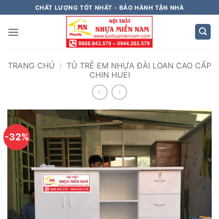
Bỏ
CHẤT LƯỢNG TỐT NHẤT - BẢO HÀNH TẬN NHÀ
qua
nội
dung
TRANG CHỦ
/
TỦ TRẺ EM NHỰA ĐÀI LOAN CAO CẤP
CHIN HUEI
-32%