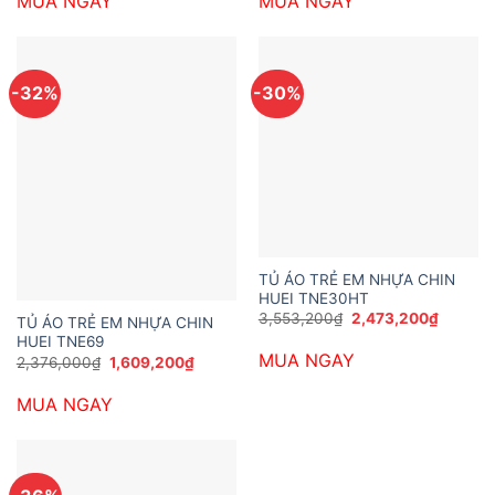
MUA NGAY
MUA NGAY
3,229,200₫.
là:
3,229,200₫.
là:
1,998,000₫.
2,473,2
-32%
-30%
TỦ ÁO TRẺ EM NHỰA CHIN
HUEI TNE30HT
Giá
Giá
3,553,200
₫
2,473,200
₫
TỦ ÁO TRẺ EM NHỰA CHIN
gốc
hiện
HUEI TNE69
là:
tại
MUA NGAY
3,553,200₫.
là:
Giá
Giá
2,376,000
₫
1,609,200
₫
2,473,2
gốc
hiện
là:
tại
MUA NGAY
2,376,000₫.
là:
1,609,200₫.