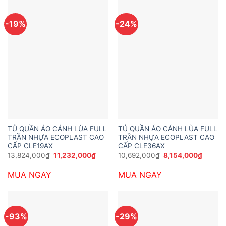
-19%
-24%
TỦ QUẦN ÁO CÁNH LÙA FULL
TỦ QUẦN ÁO CÁNH LÙA FULL
TRẦN NHỰA ECOPLAST CAO
TRẦN NHỰA ECOPLAST CAO
CẤP CLE19AX
CẤP CLE36AX
Giá
Giá
Giá
Giá
13,824,000
₫
11,232,000
₫
10,692,000
₫
8,154,000
₫
gốc
hiện
gốc
hiện
là:
tại
là:
tại
MUA NGAY
MUA NGAY
13,824,000₫.
là:
10,692,000₫.
là:
11,232,000₫.
8,154,
-93%
-29%