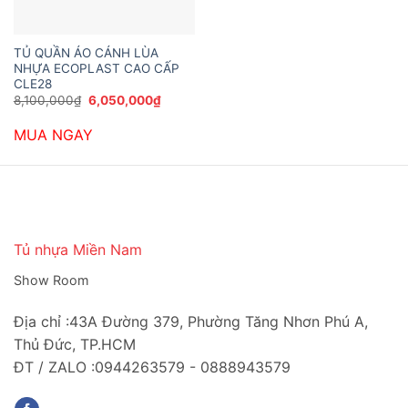
TỦ QUẦN ÁO CÁNH LÙA
NHỰA ECOPLAST CAO CẤP
CLE28
Giá
Giá
8,100,000
₫
6,050,000
₫
gốc
hiện
là:
tại
MUA NGAY
8,100,000₫.
là:
6,050,000₫.
Tủ nhựa Miền Nam
Show Room
Địa chỉ :43A Đường 379, Phường Tăng Nhơn Phú A,
Thủ Đức, TP.HCM
ĐT / ZALO :0944263579 - 0888943579