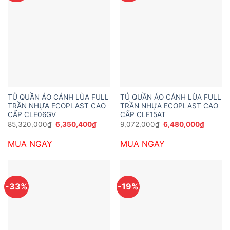
TỦ QUẦN ÁO CÁNH LÙA FULL
TỦ QUẦN ÁO CÁNH LÙA FULL
TRẦN NHỰA ECOPLAST CAO
TRẦN NHỰA ECOPLAST CAO
CẤP CLE06GV
CẤP CLE15AT
Giá
Giá
Giá
Giá
85,320,000
₫
6,350,400
₫
9,072,000
₫
6,480,000
₫
gốc
hiện
gốc
hiện
là:
tại
là:
tại
MUA NGAY
MUA NGAY
85,320,000₫.
là:
9,072,000₫.
là:
6,350,400₫.
6,480,
-33%
-19%