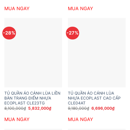
gốc
hiện
gốc
hiện
là:
tại
là:
tại
MUA NGAY
MUA NGAY
9,072,000₫.
là:
9,612,000₫.
là:
6,696,000₫.
7,344,0
-28%
-27%
TỦ QUẦN ÁO CÁNH LÙA LIỀN
TỦ QUẦN ÁO CÁNH LÙA
BÀN TRANG ĐIỂM NHỰA
NHỰA ECOPLAST CAO CẤP
ECOPLAST CLE23TG
CLE04AT
Giá
Giá
Giá
Giá
8,100,000
₫
5,832,000
₫
9,180,000
₫
6,696,000
₫
gốc
hiện
gốc
hiện
là:
tại
là:
tại
MUA NGAY
MUA NGAY
8,100,000₫.
là:
9,180,000₫.
là:
5,832,000₫.
6,696,0