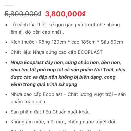
Giá
Giá
5,800,000
3,800,000
₫
₫
gốc
hiện
Tủ cánh lùa thiết kế gọn gàng và trượt nhẹ nhàng
là:
tại
êm ái, độ bền cao nhất .
5,800,000₫.
là:
3,800,000₫.
Kích thước : Rộng 120cm * cao 185cm * Sâu 50cm
Chất liệu: Nhựa cứng cao cấp ECOPLAST
Nhựa Ecoplast dày hơn, cứng chắc hơn, bền hơn,
chịu lực tốt phù hợp tất cả sản phẩm Nội Thất, chịu
được các va đập nên không bị biến dạng, cong
vênh trong quá trình sử dụng
Nhựa cao cấp Ecoplast – Chất lượng vượt trội – sản
phẩm toàn diện
Sản phẩm đạt tiêu Chuẩn xuất khẩu.
Không ẩm mốc, mối mọt, chống nước tuyệt đối.