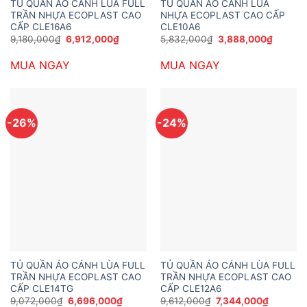
TỦ QUẦN ÁO CÁNH LÙA FULL
TỦ QUẦN ÁO CÁNH LÙA
TRẦN NHỰA ECOPLAST CAO
NHỰA ECOPLAST CAO CẤP
CẤP CLE16A6
CLE10A6
Giá
Giá
Giá
Giá
9,180,000
₫
6,912,000
₫
5,832,000
₫
3,888,000
₫
gốc
hiện
gốc
hiện
là:
tại
là:
tại
MUA NGAY
MUA NGAY
9,180,000₫.
là:
5,832,000₫.
là:
6,912,000₫.
3,888,0
-26%
-24%
TỦ QUẦN ÁO CÁNH LÙA FULL
TỦ QUẦN ÁO CÁNH LÙA FULL
TRẦN NHỰA ECOPLAST CAO
TRẦN NHỰA ECOPLAST CAO
CẤP CLE14TG
CẤP CLE12A6
Giá
Giá
Giá
Giá
9,072,000
₫
6,696,000
₫
9,612,000
₫
7,344,000
₫