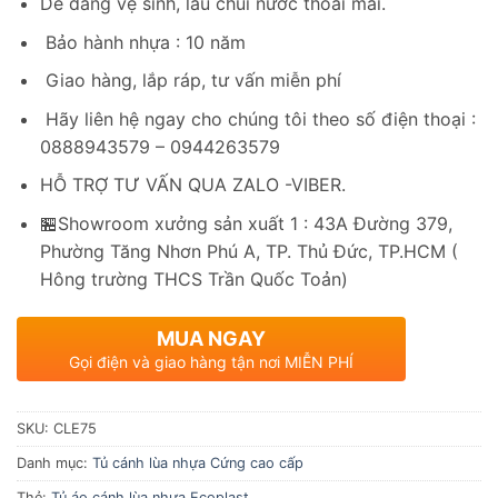
Dễ dàng vệ sinh, lau chùi nước thoải mái.
Bảo hành nhựa : 10 năm
Giao hàng, lắp ráp, tư vấn miễn phí
Hãy liên hệ ngay cho chúng tôi theo số điện thoại :
0888943579 – 0944263579
HỖ TRỢ TƯ VẤN QUA ZALO -VIBER.
🏪Showroom xưởng sản xuất 1 : 43A Đường 379,
Phường Tăng Nhơn Phú A, TP. Thủ Đức, TP.HCM (
Hông trường THCS Trần Quốc Toản)
MUA NGAY
Gọi điện và giao hàng tận nơi MIỄN PHÍ
SKU:
CLE75
Danh mục:
Tủ cánh lùa nhựa Cứng cao cấp
Thẻ:
Tủ áo cánh lùa nhựa Ecoplast