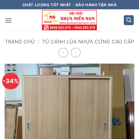
Bỏ
CHẤT LƯỢNG TỐT NHẤT - BẢO HÀNH TẬN NHÀ
qua
nội
dung
TRANG CHỦ
/
TỦ CÁNH LÙA NHỰA CỨNG CAO CẤP
-34%