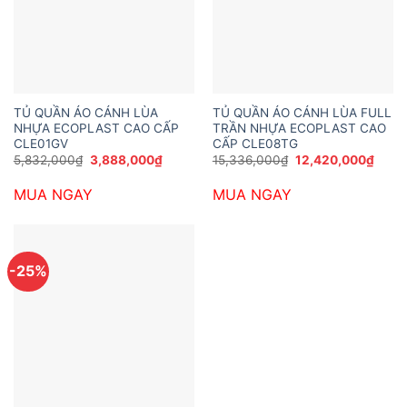
TỦ QUẦN ÁO CÁNH LÙA
TỦ QUẦN ÁO CÁNH LÙA FULL
NHỰA ECOPLAST CAO CẤP
TRẦN NHỰA ECOPLAST CAO
CLE01GV
CẤP CLE08TG
Giá
Giá
Giá
Giá
5,832,000
₫
3,888,000
₫
15,336,000
₫
12,420,000
₫
gốc
hiện
gốc
hiện
là:
tại
là:
tại
MUA NGAY
MUA NGAY
5,832,000₫.
là:
15,336,000₫.
là:
3,888,000₫.
12,42
-25%