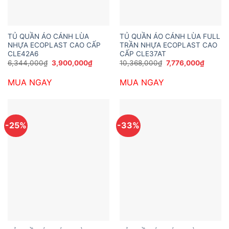
TỦ QUẦN ÁO CÁNH LÙA
TỦ QUẦN ÁO CÁNH LÙA FULL
NHỰA ECOPLAST CAO CẤP
TRẦN NHỰA ECOPLAST CAO
CLE42A6
CẤP CLE37AT
Giá
Giá
Giá
Giá
6,344,000
₫
3,900,000
₫
10,368,000
₫
7,776,000
₫
gốc
hiện
gốc
hiện
là:
tại
là:
tại
MUA NGAY
MUA NGAY
6,344,000₫.
là:
10,368,000₫.
là:
3,900,000₫.
7,776,0
-25%
-33%