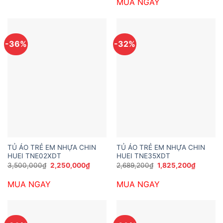
MUA NGAY
3,769,200₫.
là:
2,473,2
-36%
-32%
TỦ ÁO TRẺ EM NHỰA CHIN
TỦ ÁO TRẺ EM NHỰA CHIN
HUEI TNE02XDT
HUEI TNE35XDT
Giá
Giá
Giá
Giá
3,500,000
₫
2,250,000
₫
2,689,200
₫
1,825,200
₫
gốc
hiện
gốc
hiện
là:
tại
là:
tại
MUA NGAY
MUA NGAY
3,500,000₫.
là:
2,689,200₫.
là:
2,250,000₫.
1,825,20