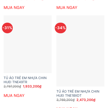
gốc
hiện
gốc
hiện
là:
tại
là:
tại
MUA NGAY
MUA NGAY
3,900,000₫.
là:
2,689,200₫.
là:
2,650,000₫.
1,782,00
-31%
-34%
TỦ ÁO TRẺ EM NHỰA CHIN
HUEI TNE49TR
Giá
Giá
2,797,200
₫
1,933,200
₫
gốc
hiện
TỦ ÁO TRẺ EM NHỰA CHIN
là:
tại
MUA NGAY
HUEI TNE18XDT
2,797,200₫.
là:
1,933,200₫.
Giá
Giá
3,769,200
₫
2,473,200
₫
gốc
hiện
là:
tại