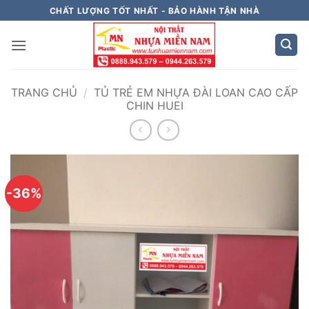
Bỏ
CHẤT LƯỢNG TỐT NHẤT - BẢO HÀNH TẬN NHÀ
qua
nội
dung
TRANG CHỦ
/
TỦ TRẺ EM NHỰA ĐÀI LOAN CAO CẤP
CHIN HUEI
-36%