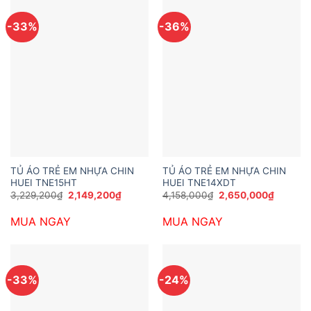
-33%
-36%
TỦ ÁO TRẺ EM NHỰA CHIN
TỦ ÁO TRẺ EM NHỰA CHIN
HUEI TNE15HT
HUEI TNE14XDT
Giá
Giá
Giá
Giá
3,229,200
₫
2,149,200
₫
4,158,000
₫
2,650,000
₫
gốc
hiện
gốc
hiện
là:
tại
là:
tại
MUA NGAY
MUA NGAY
3,229,200₫.
là:
4,158,000₫.
là:
2,149,200₫.
2,650,0
-33%
-24%