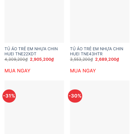
TỦ ÁO TRẺ EM NHỰA CHIN
TỦ ÁO TRẺ EM NHỰA CHIN
HUEI TNE22XDT
HUEI TNE43HTR
Giá
Giá
Giá
Giá
4,309,200
₫
2,905,200
₫
3,553,200
₫
2,689,200
₫
gốc
hiện
gốc
hiện
là:
tại
là:
tại
MUA NGAY
MUA NGAY
4,309,200₫.
là:
3,553,200₫.
là:
2,905,200₫.
2,689,2
-31%
-30%