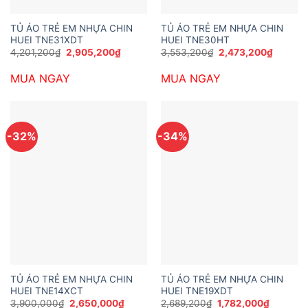
TỦ ÁO TRẺ EM NHỰA CHIN
TỦ ÁO TRẺ EM NHỰA CHIN
HUEI TNE31XDT
HUEI TNE30HT
Giá
Giá
Giá
Giá
4,201,200
₫
2,905,200
₫
3,553,200
₫
2,473,200
₫
gốc
hiện
gốc
hiện
là:
tại
là:
tại
MUA NGAY
MUA NGAY
4,201,200₫.
là:
3,553,200₫.
là:
2,905,200₫.
2,473,2
-32%
-34%
TỦ ÁO TRẺ EM NHỰA CHIN
TỦ ÁO TRẺ EM NHỰA CHIN
HUEI TNE14XCT
HUEI TNE19XDT
Giá
Giá
Giá
Giá
3,900,000
₫
2,650,000
₫
2,689,200
₫
1,782,000
₫