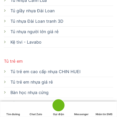
Tủ Nhựa Cánh Lùa
Tủ giầy nhựa Đài Loan
Tủ nhựa Đài Loan tranh 3D
Tủ nhựa người lớn giá rẻ
Kệ tivi - Lavabo
Tủ trẻ em
Tủ trẻ em cao cấp nhựa CHIN HUEI
Tủ trẻ em nhựa giá rẻ
Bàn học nhựa cứng
Bàn học nhựa CHIN HUEI
Bàn học nhựa giá rẻ
Tìm đường
Chat Zalo
Gọi điện
Messenger
Nhắn tin SMS