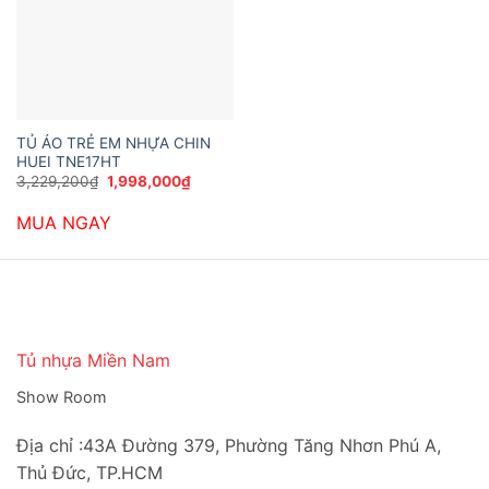
TỦ ÁO TRẺ EM NHỰA CHIN
HUEI TNE17HT
Giá
Giá
3,229,200
₫
1,998,000
₫
gốc
hiện
là:
tại
MUA NGAY
3,229,200₫.
là:
1,998,000₫.
Tủ nhựa Miền Nam
Show Room
Địa chỉ :43A Đường 379, Phường Tăng Nhơn Phú A,
Thủ Đức, TP.HCM