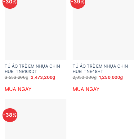
-30%
-39%
TỦ ÁO TRẺ EM NHỰA CHIN
TỦ ÁO TRẺ EM NHỰA CHIN
HUEI TNE16XDT
HUEI TNE48HT
Giá
Giá
Giá
Giá
3,553,200
₫
2,473,200
₫
2,050,000
₫
1,250,000
₫
gốc
hiện
gốc
hiện
là:
tại
là:
tại
MUA NGAY
MUA NGAY
3,553,200₫.
là:
2,050,000₫.
là:
2,473,200₫.
1,250,0
-38%