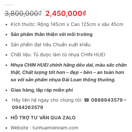
Giá
Giá
3,800,000
2,450,000
₫
₫
gốc
hiện
Kích thước: Rộng 145cm x Cao 125cm x sâu 45cm
là:
tại
3,800,000₫.
là:
Sản phẩm thân thiện với môi trường
2,450,000₫.
Sản phẩm đạt tiêu Chuẩn xuất khẩu.
Chất liệu: Tủ được làm từ nhựa CHIN HUEI
Nhựa CHIN HUEI chính hãng dẻo dai, màu sắc chân
thật, Chất lượng tốt hơn – đẹp – bền – an toàn hơn
so với sản phẩm nhựa Đài Loan thông thường.
Giao hàng, lắp ráp miễn phí
Hãy liên hệ ngay cho chúng tôi: ☎
0888943579 –
0944263579
HỖ TRỢ TƯ VẤN QUA ZALO
Website : tunhuamiennam.com