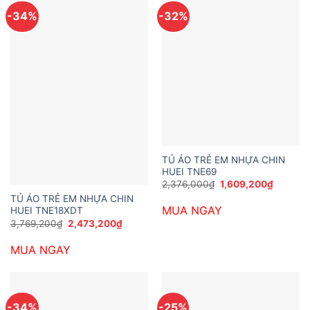
-34%
-32%
TỦ ÁO TRẺ EM NHỰA CHIN
HUEI TNE69
Giá
Giá
2,376,000
₫
1,609,200
₫
gốc
hiện
TỦ ÁO TRẺ EM NHỰA CHIN
là:
tại
MUA NGAY
HUEI TNE18XDT
2,376,000₫.
là:
1,609,2
Giá
Giá
3,769,200
₫
2,473,200
₫
gốc
hiện
là:
tại
MUA NGAY
3,769,200₫.
là:
2,473,200₫.
-34%
-25%