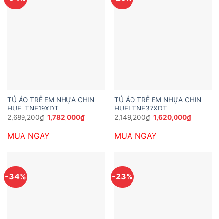
TỦ ÁO TRẺ EM NHỰA CHIN
TỦ ÁO TRẺ EM NHỰA CHIN
HUEI TNE19XDT
HUEI TNE37XDT
Giá
Giá
Giá
Giá
2,689,200
₫
1,782,000
₫
2,149,200
₫
1,620,000
₫
gốc
hiện
gốc
hiện
là:
tại
là:
tại
MUA NGAY
MUA NGAY
2,689,200₫.
là:
2,149,200₫.
là:
1,782,000₫.
1,620,00
-34%
-23%