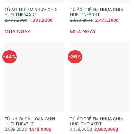
TỦ ÁO TRẺ EM NHỰA CHIN
TỦ ÁO TRẺ EM NHỰA CHIN
HUEI TNE04XDT
HUEI TNE30HT
Giá
Giá
Giá
Giá
2,473,200
₫
1,393,200
₫
3,553,200
₫
2,473,200
₫
gốc
hiện
gốc
hiện
là:
tại
là:
tại
MUA NGAY
MUA NGAY
2,473,200₫.
là:
3,553,200₫.
là:
1,393,200₫.
2,473,2
-44%
-36%
TỦ NHỰA ĐÀI LOAN CHIN
TỦ ÁO TRẺ EM NHỰA CHIN
HUEI TNE47HT
HUEI TNE14XDT
Giá
Giá
Giá
Giá
2,689,200
₫
1,512,000
₫
4,158,000
₫
2,650,000
₫
gốc
hiện
gốc
hiện