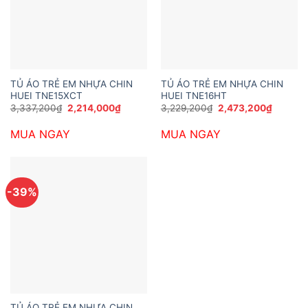
TỦ ÁO TRẺ EM NHỰA CHIN
TỦ ÁO TRẺ EM NHỰA CHIN
HUEI TNE15XCT
HUEI TNE16HT
Giá
Giá
Giá
Giá
3,337,200
₫
2,214,000
₫
3,229,200
₫
2,473,200
₫
gốc
hiện
gốc
hiện
là:
tại
là:
tại
MUA NGAY
MUA NGAY
3,337,200₫.
là:
3,229,200₫.
là:
2,214,000₫.
2,473,2
-39%
TỦ ÁO TRẺ EM NHỰA CHIN