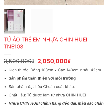
TỦ ÁO TRẺ EM NHỰA CHIN HUEI
TNE108
Giá
Giá
3,500,000
2,050,000
₫
₫
gốc
hiện
Kích thước: Rộng 103cm x Cao 140cm x sâu 42cm
là:
tại
3,500,000₫.
là:
Sản phẩm thân thiện với môi trường
2,050,000₫.
Sản phẩm đạt tiêu Chuẩn xuất khẩu.
Chất liệu: Tủ được làm từ nhựa CHIN HUEI
Nhựa CHIN HUEI chính hãng dẻo dai, màu sắc chân