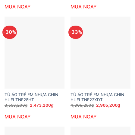
là:
tại
là:
tại
MUA NGAY
MUA NGAY
2,689,200₫.
là:
4,158,000₫.
là:
1,512,000₫.
2,650,0
-30%
-33%
TỦ ÁO TRẺ EM NHỰA CHIN
TỦ ÁO TRẺ EM NHỰA CHIN
HUEI TNE28HT
HUEI TNE22XDT
Giá
Giá
Giá
Giá
3,553,200
₫
2,473,200
₫
4,309,200
₫
2,905,200
₫
gốc
hiện
gốc
hiện
là:
tại
là:
tại
MUA NGAY
MUA NGAY
3,553,200₫.
là:
4,309,200₫.
là:
2,473,200₫.
2,905,