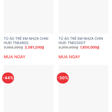
TỦ ÁO TRẺ EM NHỰA CHIN
TỦ ÁO TRẺ EM NHỰA CHIN
HUEI TNE46GS
HUEI TNE03XDT
Giá
Giá
Giá
Giá
3,553,200
₫
2,581,200
₫
3,200,000
₫
1,850,000
₫
gốc
hiện
gốc
hiện
là:
tại
là:
tại
MUA NGAY
MUA NGAY
3,553,200₫.
là:
3,200,000₫.
là:
2,581,200₫.
1,850,0
-44%
-30%