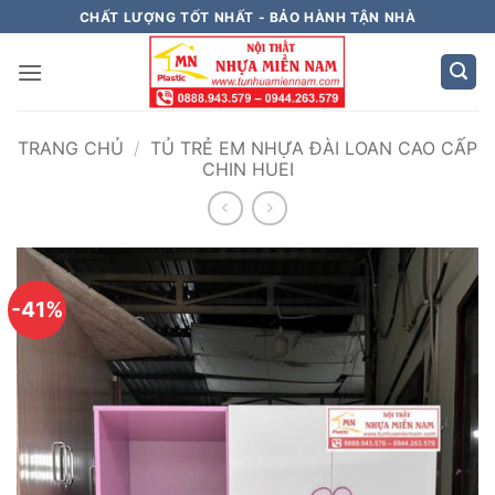
Bỏ
CHẤT LƯỢNG TỐT NHẤT - BẢO HÀNH TẬN NHÀ
qua
nội
dung
TRANG CHỦ
/
TỦ TRẺ EM NHỰA ĐÀI LOAN CAO CẤP
CHIN HUEI
-41%