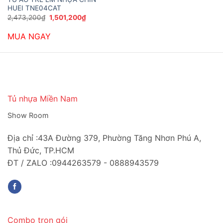
HUEI TNE04CAT
Giá
Giá
2,473,200
₫
1,501,200
₫
gốc
hiện
là:
tại
MUA NGAY
2,473,200₫.
là:
1,501,200₫.
Tủ nhựa Miền Nam
Show Room
Địa chỉ :43A Đường 379, Phường Tăng Nhơn Phú A,
Thủ Đức, TP.HCM
ĐT / ZALO :0944263579 - 0888943579
Combo trọn gói