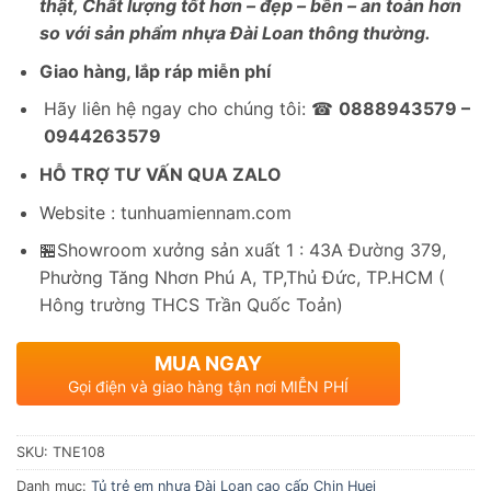
thật, Chất lượng tốt hơn – đẹp – bền – an toàn hơn
so với sản phẩm nhựa Đài Loan thông thường.
Giao hàng, lắp ráp miễn phí
Hãy liên hệ ngay cho chúng tôi: ☎
0888943579 –
0944263579
HỖ TRỢ TƯ VẤN QUA ZALO
Website : tunhuamiennam.com
🏪Showroom xưởng sản xuất 1 : 43A Đường 379,
Phường Tăng Nhơn Phú A, TP,Thủ Đức, TP.HCM (
Hông trường THCS Trần Quốc Toản)
MUA NGAY
Gọi điện và giao hàng tận nơi MIỄN PHÍ
SKU:
TNE108
Danh mục:
Tủ trẻ em nhựa Đài Loan cao cấp Chin Huei