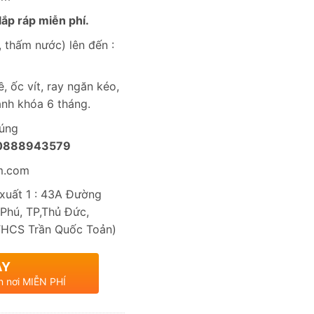
ắp ráp miễn phí.
 thấm nước) lên đến :
, ốc vít, ray ngăn kéo,
nh khóa 6 tháng.
húng
0888943579
m.com
uất 1 : 43A Đường
Phú, TP,Thủ Đức,
THCS Trần Quốc Toản)
AY
n nơi MIỄN PHÍ