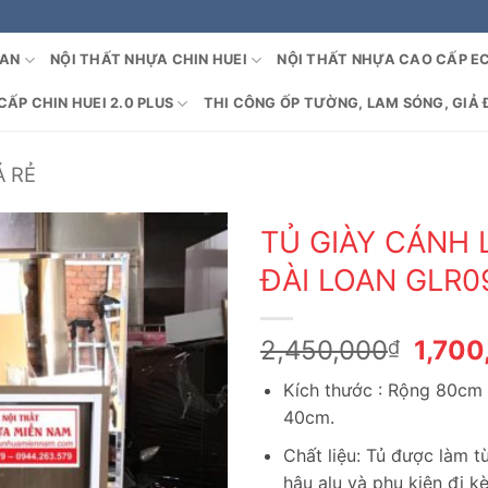
OAN
NỘI THẤT NHỰA CHIN HUEI
NỘI THẤT NHỰA CAO CẤP E
ẤP CHIN HUEI 2.0 PLUS
THI CÔNG ỐP TƯỜNG, LAM SÓNG, GIẢ 
Á RẺ
TỦ GIÀY CÁNH
ĐÀI LOAN GLR0
Giá
2,450,000
1,700
₫
gốc
Kích thước : Rộng 80cm
là:
40cm.
2,450
Chất liệu: Tủ được làm 
hậu alu và phụ kiện đi k