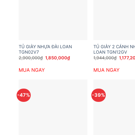
TỦ GIÀY NHỰA ĐÀI LOAN
TỦ GIÀY 2 CÁNH N
TGN02V7
LOAN TGN12GV
Giá
Giá
Giá
2,900,000
₫
1,850,000
₫
1,944,000
₫
1,177,2
gốc
hiện
gốc
là:
tại
là:
MUA NGAY
MUA NGAY
2,900,000₫.
là:
1,944,0
1,850,000₫.
-47%
-39%