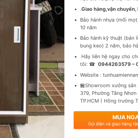
.
Giao hàng,vận chuyển, l
Bảo hành nhựa (mối mọt,
10 năm
Bảo hành kỹ thuật (bản lề
bung keo) 2 năm, bảo hà
Hãy liên hệ ngay cho c
tôi: ☎
0944263579 –
Website : tunhuamienna
🏪Showroom xưởng sản x
379, Phường Tăng Nhơn 
TP.HCM ( Hông trường 
MUA NG
Gọi điện và giao hàng tậ