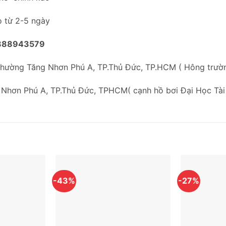
o từ 2-5 ngày
888943579
Phường Tăng Nhơn Phú A, TP.Thủ Đức, TP.HCM ( Hông trư
 Nhơn Phú A, TP.Thủ Đức, TPHCM( cạnh hồ bơi Đại Học Tài
-43%
-27%