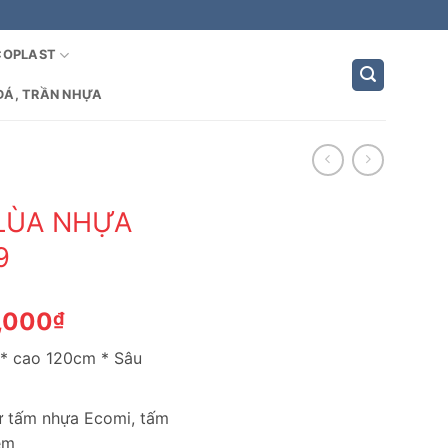
COPLAST
ĐÁ, TRẦN NHỰA
 LÙA NHỰA
9
Giá
,000
₫
hiện
 * cao 120cm * Sâu
tại
,000₫.
là:
1,700,000₫.
từ tấm nhựa Ecomi, tấm
èm