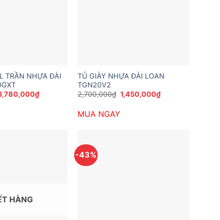
LL TRẦN NHỰA ĐÀI
TỦ GIÀY NHỰA ĐÀI LOAN
0GXT
TGN20V2
Giá
Giá
Giá
Giá
3,780,000
₫
2,700,000
₫
1,450,000
₫
gốc
hiện
gốc
hiện
à:
tại
là:
tại
MUA NGAY
5,184,000₫.
là:
2,700,000₫.
là:
3,780,000₫.
1,450,000₫.
-43%
ẾT HÀNG