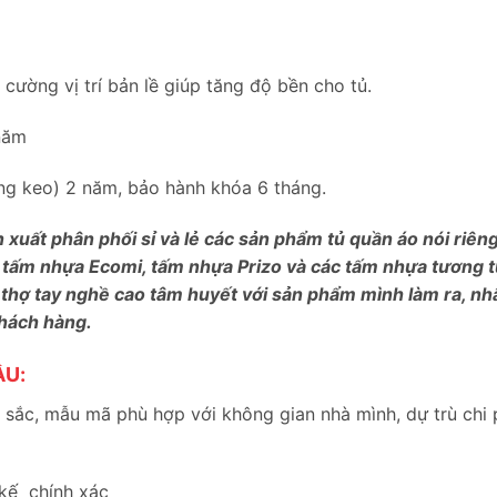
ường vị trí bản lề giúp tăng độ bền cho tủ.
năm
bung keo) 2 năm, bảo hành khóa 6 tháng.
n xuất phân phối sỉ và lẻ các sản phẩm tủ quần áo nói riê
 tấm nhựa Ecomi, tấm nhựa Prizo và các tấm nhựa tương tự
 thợ tay nghề cao tâm huyết với sản phẩm mình làm ra, nh
khách hàng.
ẦU:
sắc, mẫu mã phù hợp với không gian nhà mình, dự trù chi 
 kế chính xác