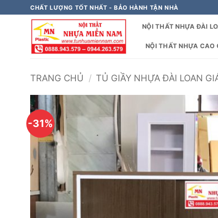
Bỏ
CHẤT LƯỢNG TỐT NHẤT - BẢO HÀNH TẬN NHÀ
qua
NỘI THẤT NHỰA ĐÀI L
nội
dung
NỘI THẤT NHỰA CAO C
TRANG CHỦ
/
TỦ GIẦY NHỰA ĐÀI LOAN GI
-31%