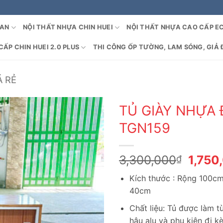
OAN
NỘI THẤT NHỰA CHIN HUEI
NỘI THẤT NHỰA CAO CẤP E
ẤP CHIN HUEI 2.0 PLUS
THI CÔNG ỐP TƯỜNG, LAM SÓNG, GIẢ 
Á RẺ
TỦ GIÀY NHỰA 
TGN159
Giá
3,300,000
1,750
₫
gốc
Kích thước : Rộng 100c
là:
40cm
3,300
Chất liệu: Tủ được làm 
hậu alu và phụ kiện đi k