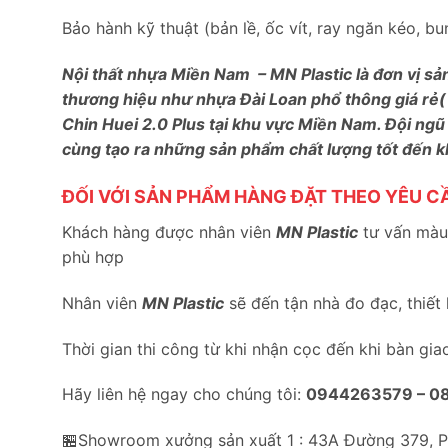
Bảo hành kỹ thuật (bản lề, ốc vít, ray ngăn kéo, 
Nội thất nhựa Miền Nam – MN Plastic là đơn vị sả
thương hiệu như nhựa Đài Loan phổ thông giá rẻ(
Chin Huei 2.0 Plus tại khu vực Miền Nam. Đội ngũ
cùng tạo ra những sản phẩm chất lượng tốt đến 
ĐỐI VỚI SẢN PHẨM HÀNG ĐẶT THEO YÊU C
Khách hàng được nhân viên
MN Plastic
tư vấn màu 
phù hợp
Nhân viên
MN Plastic
sẽ đến tận nhà đo đạc, thiết
Thời gian thi công từ khi nhận cọc đến khi bàn gia
Hãy liên hệ ngay cho chúng tôi:
0944263579 –
0
🏪Showroom xưởng sản xuất 1 : 43A Đường 379, 