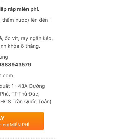
ắp ráp miễn phí.
 thấm nước) lên đến :
, ốc vít, ray ngăn kéo,
nh khóa 6 tháng.
húng
0888943579
m.com
uất 1 : 43A Đường
Phú, TP,Thủ Đức,
THCS Trần Quốc Toản)
AY
n nơi MIỄN PHÍ