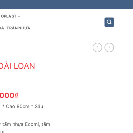
COPLAST
ĐÁ, TRẦN NHỰA
ĐÀI LOAN
Giá
,000
₫
hiện
m * Cao 80cm * Sâu
tại
,000₫.
là:
1,750,000₫.
từ tấm nhựa Ecomi, tấm
èm