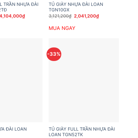
LL TRẦN NHỰA ĐÀI
TỦ GIÀY NHỰA ĐÀI LOAN
2TĐ
TGN10GX
Giá
Giá
Giá
Giá
4,104,000
₫
3,121,200
₫
2,041,200
₫
gốc
hiện
gốc
hiện
là:
tại
là:
tại
MUA NGAY
5,832,000₫.
là:
3,121,200₫.
là:
4,104,000₫.
2,041,200₫.
-33%
ỰA ĐÀI LOAN
TỦ GIÀY FULL TRẦN NHỰA ĐÀI
LOAN TGN52TK