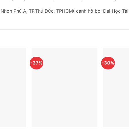
 Nhơn Phú A, TP.Thủ Đức, TPHCM( cạnh hồ bơi Đại Học Tài
-37%
-30%