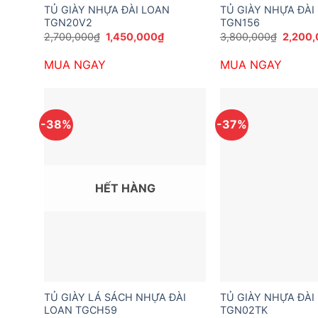
TỦ GIÀY NHỰA ĐÀI LOAN
TỦ GIÀY NHỰA ĐÀI
TGN20V2
TGN156
Giá
Giá
Giá
2,700,000
₫
1,450,000
₫
3,800,000
₫
2,200
gốc
hiện
gốc
là:
tại
là:
MUA NGAY
MUA NGAY
2,700,000₫.
là:
3,800,
1,450,000₫.
-38%
-37%
HẾT HÀNG
TỦ GIÀY LÁ SÁCH NHỰA ĐÀI
TỦ GIÀY NHỰA ĐÀI
LOAN TGCH59
TGN02TK