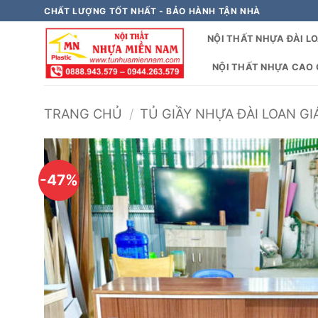
Bỏ
CHẤT LƯỢNG TỐT NHẤT - BẢO HÀNH TẬN NHÀ
qua
NỘI THẤT NHỰA ĐÀI L
nội
dung
NỘI THẤT NHỰA CAO C
TRANG CHỦ
/
TỦ GIẦY NHỰA ĐÀI LOAN GI
-47%