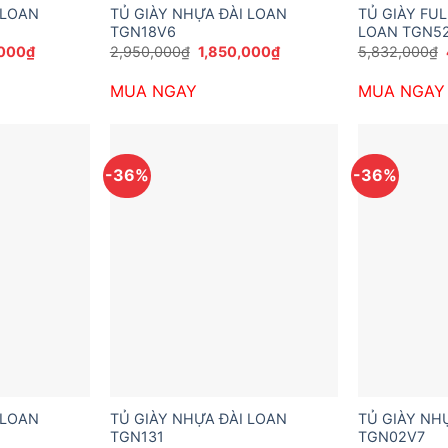
 LOAN
TỦ GIÀY NHỰA ĐÀI LOAN
TỦ GIÀY FU
TGN18V6
LOAN TGN5
Giá
Giá
Giá
,000
₫
2,950,000
₫
1,850,000
₫
5,832,000
₫
hiện
gốc
hiện
tại
là:
tại
MUA NGAY
MUA NGAY
000₫.
là:
2,950,000₫.
là:
2,200,000₫.
1,850,000₫.
-36%
-36%
 LOAN
TỦ GIÀY NHỰA ĐÀI LOAN
TỦ GIÀY NH
TGN131
TGN02V7