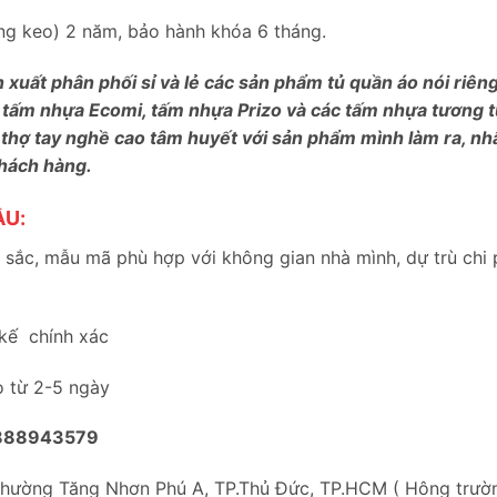
bung keo) 2 năm, bảo hành khóa 6 tháng.
n xuất phân phối sỉ và lẻ các sản phẩm tủ quần áo nói riê
 tấm nhựa Ecomi, tấm nhựa Prizo và các tấm nhựa tương tự
 thợ tay nghề cao tâm huyết với sản phẩm mình làm ra, nh
khách hàng.
ẦU:
sắc, mẫu mã phù hợp với không gian nhà mình, dự trù chi 
 kế chính xác
o từ 2-5 ngày
888943579
Phường Tăng Nhơn Phú A, TP.Thủ Đức, TP.HCM ( Hông trư