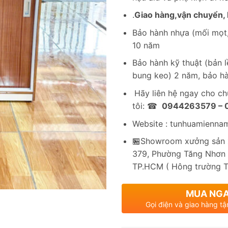
.
Giao hàng,vận chuyển, l
Bảo hành nhựa (mối mọt,
10 năm
Bảo hành kỹ thuật (bản lề
bung keo) 2 năm, bảo hà
Hãy liên hệ ngay cho c
tôi: ☎
0944263579 –
Website : tunhuamienna
🏪Showroom xưởng sản x
379, Phường Tăng Nhơn 
TP.HCM ( Hông trường 
MUA NG
Gọi điện và giao hàng tậ