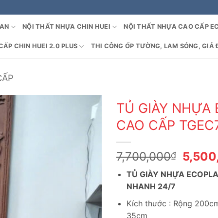
OAN
NỘI THẤT NHỰA CHIN HUEI
NỘI THẤT NHỰA CAO CẤP E
ẤP CHIN HUEI 2.0 PLUS
THI CÔNG ỐP TƯỜNG, LAM SÓNG, GIẢ 
CẤP
TỦ GIÀY NHỰA
CAO CẤP TGEC
Giá
7,700,000
5,500
₫
gốc
TỦ GIÀY NHỰA ECOPLA
là:
NHANH 24/7
7,700
Kích thước : Rộng 200c
35cm