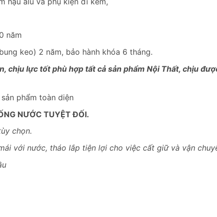
m hậu alu và phụ kiện đi kèm,
10 năm
, bung keo) 2 năm, bảo hành khóa 6 tháng.
, chịu lực tốt phù hợp tất cả sản phẩm Nội Thất, chịu đư
– sản phẩm toàn diện
ỐNG NƯỚC TUYỆT ĐỐI.
tùy chọn.
mái với nước, tháo lắp tiện lợi cho việc cất giữ và vận chuy
ầu