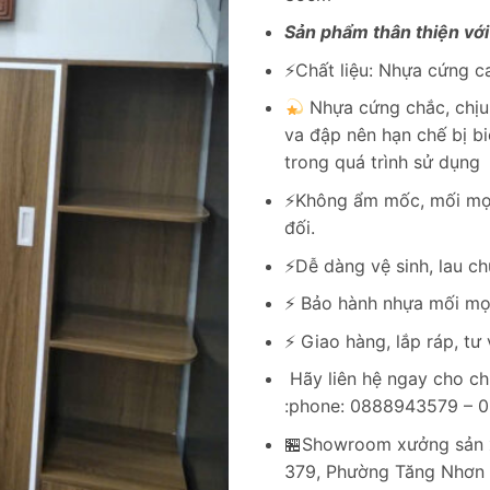
Sản phẩm thân thiện với
⚡️Chất liệu: Nhựa cứng
Nhựa cứng chắc, chịu 
va đập nên hạn chế bị b
trong quá trình sử dụng
⚡️Không ẩm mốc, mối mọ
đối.
⚡️Dễ dàng vệ sinh, lau ch
⚡️ Bảo hành nhựa mối mọ
⚡️ Giao hàng, lắp ráp, tư
Hãy liên hệ ngay cho ch
:phone: 0888943579 – 
🏪Showroom xưởng sản x
379, Phường Tăng Nhơn 