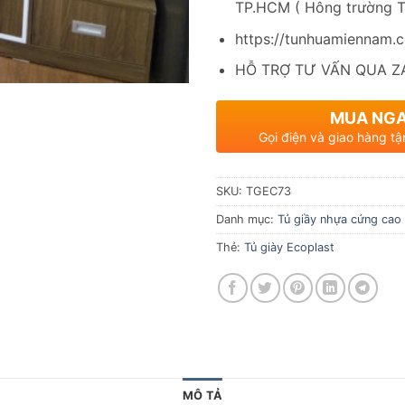
TP.HCM ( Hông trường 
https://tunhuamiennam.
HỖ TRỢ TƯ VẤN QUA Z
MUA NG
Gọi điện và giao hàng tậ
SKU:
TGEC73
Danh mục:
Tủ giầy nhựa cứng cao
Thẻ:
Tủ giày Ecoplast
MÔ TẢ