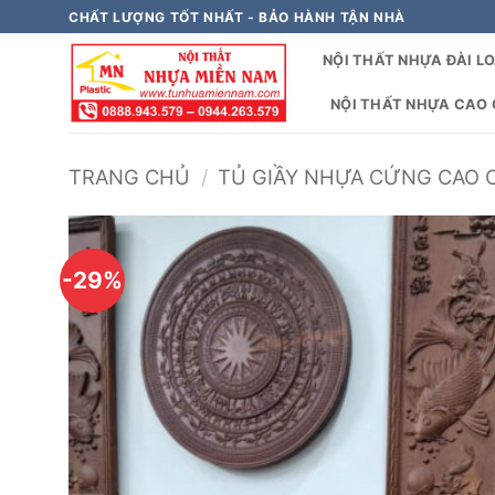
Bỏ
CHẤT LƯỢNG TỐT NHẤT - BẢO HÀNH TẬN NHÀ
qua
NỘI THẤT NHỰA ĐÀI L
nội
dung
NỘI THẤT NHỰA CAO C
TRANG CHỦ
/
TỦ GIẦY NHỰA CỨNG CAO 
-29%