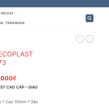
COPLAST
ĐÁ, TRẦN NHỰA
 ECOPLAST
73
Giá
,000
₫
hiện
ST CAO CẤP – GIAO
tại
,000₫.
là:
5,500,000₫.
m * Cao 150cm * Sâu