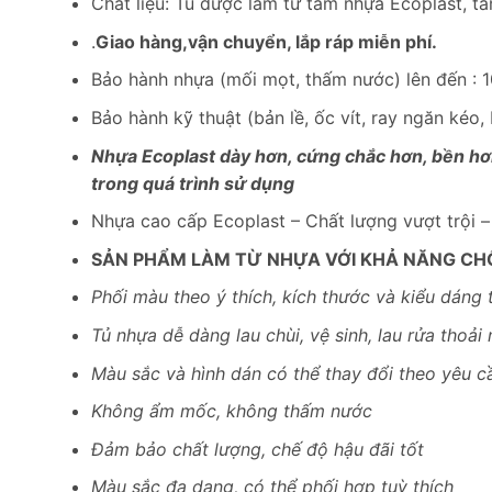
Chất liệu: Tủ được làm từ tấm nhựa Ecoplast, tấ
.
Giao hàng,vận chuyển, lắp ráp miễn phí.
Bảo hành nhựa (mối mọt, thấm nước) lên đến : 
Bảo hành kỹ thuật (bản lề, ốc vít, ray ngăn kéo
Nhựa Ecoplast dày hơn, cứng chắc hơn, bền hơn
trong quá trình sử dụng
Nhựa cao cấp Ecoplast – Chất lượng vượt trội 
SẢN PHẨM LÀM TỪ NHỰA VỚI KHẢ NĂNG CH
Phối màu theo ý thích, kích thước và kiểu dáng 
Tủ nhựa dễ dàng lau chùi, vệ sinh, lau rửa thoải 
Màu sắc và hình dán có thể thay đổi theo yêu c
Không ẩm mốc, không thấm nước
Đảm bảo chất lượng, chế độ hậu đãi tốt
Màu sắc đa dạng, có thể phối hợp tuỳ thích