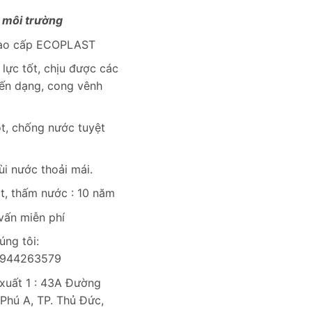
 môi trường
 cao cấp ECOPLAST
lực tốt, chịu được các
iến dạng, cong vênh
t, chống nước tuyệt
ùi nước thoải mái.
t, thấm nước : 10 năm
 vấn miễn phí
úng tôi:
0944263579
uất 1 : 43A Đường
Phú A, TP. Thủ Đức,