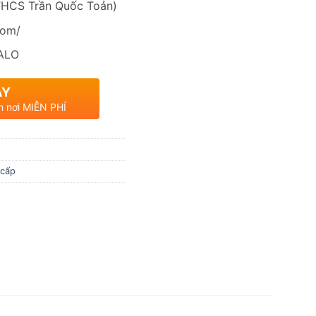
THCS Trần Quốc Toản)
com/
ALO
AY
n nơi MIỄN PHÍ
 cấp