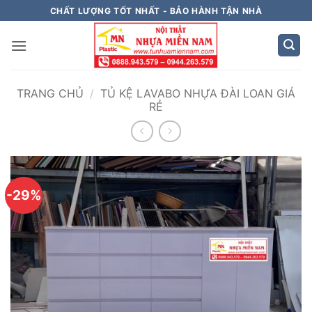
Bỏ
CHẤT LƯỢNG TỐT NHẤT - BẢO HÀNH TẬN NHÀ
qua
nội
dung
TRANG CHỦ
/
TỦ KỆ LAVABO NHỰA ĐÀI LOAN GIÁ
RẺ
-29%