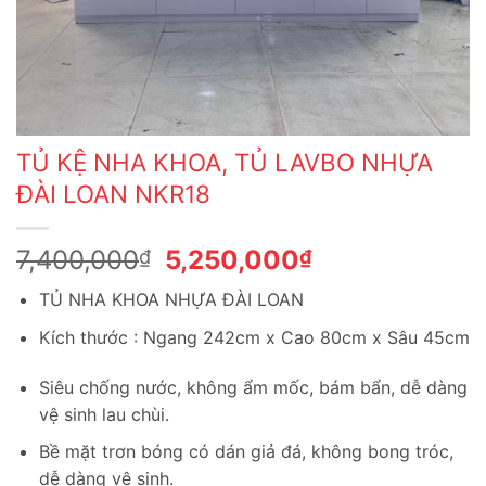
TỦ KỆ NHA KHOA, TỦ LAVBO NHỰA
ĐÀI LOAN NKR18
Giá
Giá
7,400,000
5,250,000
₫
₫
gốc
hiện
TỦ NHA KHOA NHỰA ĐÀI LOAN
là:
tại
7,400,000₫.
là:
Kích thước : Ngang 242cm x Cao 80cm x Sâu 45cm
5,250,000₫.
Siêu chống nước, không ẩm mốc, bám bẩn, dễ dàng
vệ sinh lau chùi.
Bề mặt trơn bóng có dán giả đá, không bong tróc,
dễ dàng vệ sinh.