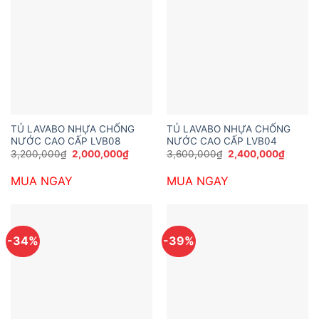
TỦ LAVABO NHỰA CHỐNG
TỦ LAVABO NHỰA CHỐNG
NƯỚC CAO CẤP LVB08
NƯỚC CAO CẤP LVB04
Giá
Giá
Giá
Giá
3,200,000
₫
2,000,000
₫
3,600,000
₫
2,400,000
₫
gốc
hiện
gốc
hiện
là:
tại
là:
tại
MUA NGAY
MUA NGAY
3,200,000₫.
là:
3,600,000₫.
là:
2,000,000₫.
2,400,
-34%
-39%