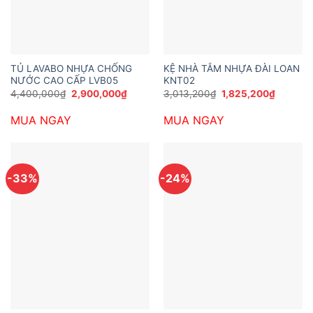
TỦ LAVABO NHỰA CHỐNG
KỆ NHÀ TẮM NHỰA ĐÀI LOAN
NƯỚC CAO CẤP LVB05
KNT02
Giá
Giá
Giá
Giá
4,400,000
₫
2,900,000
₫
3,013,200
₫
1,825,200
₫
gốc
hiện
gốc
hiện
là:
tại
là:
tại
MUA NGAY
MUA NGAY
4,400,000₫.
là:
3,013,200₫.
là:
2,900,000₫.
1,825,20
-33%
-24%