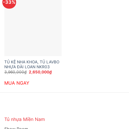
-33%
TỦ KỆ NHA KHOA, TỦ LAVBO
NHỰA ĐÀI LOAN NKR03
Giá
Giá
3,960,000
₫
2,650,000
₫
gốc
hiện
là:
tại
MUA NGAY
3,960,000₫.
là:
2,650,000₫.
Tủ nhựa Miền Nam
Show Room