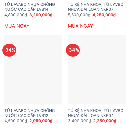
TỦ LAVABO NHỰA CHỐNG
TỦ KỆ NHA KHOA, TỦ LAVBO
NƯỚC CAO CẤP LVB14
NHỰA ĐÀI LOAN NKR07
Giá
Giá
Giá
Giá
4,800,000
₫
3,200,000
₫
5,600,000
₫
4,250,000
₫
gốc
hiện
gốc
hiện
là:
tại
là:
tại
MUA NGAY
MUA NGAY
4,800,000₫.
là:
5,600,000₫.
là:
3,200,000₫.
4,250,
-34%
-34%
TỦ LAVABO NHỰA CHỐNG
TỦ KỆ NHA KHOA, TỦ LAVBO
NƯỚC CAO CẤP LVB12
NHỰA ĐÀI LOAN NKR04
Giá
Giá
Giá
Giá
4,500,000
₫
2,950,000
₫
3,400,000
₫
2,250,000
₫
gốc
hiện
gốc
hiện
là:
tại
là:
tại