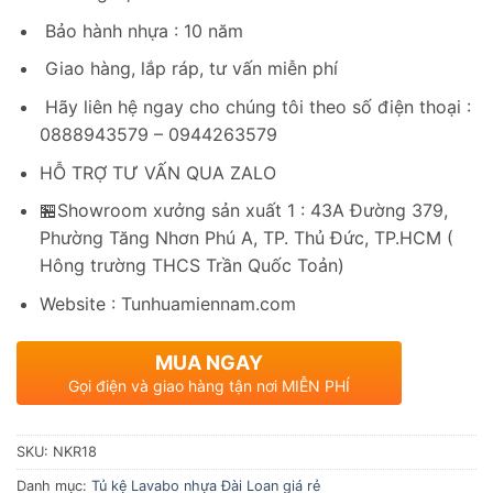
Bảo hành nhựa : 10 năm
Giao hàng, lắp ráp, tư vấn miễn phí
Hãy liên hệ ngay cho chúng tôi theo số điện thoại :
0888943579 – 0944263579
HỖ TRỢ TƯ VẤN QUA ZALO
🏪Showroom xưởng sản xuất 1 : 43A Đường 379,
Phường Tăng Nhơn Phú A, TP. Thủ Đức, TP.HCM (
Hông trường THCS Trần Quốc Toản)
Website : Tunhuamiennam.com
MUA NGAY
Gọi điện và giao hàng tận nơi MIỄN PHÍ
SKU:
NKR18
Danh mục:
Tủ kệ Lavabo nhựa Đài Loan giá rẻ