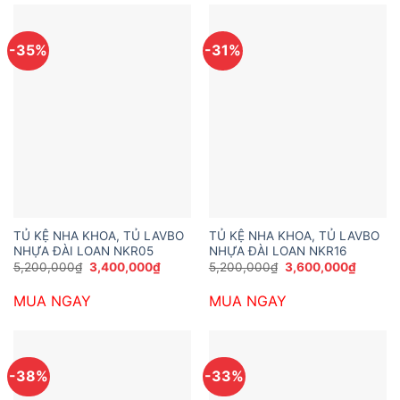
-35%
-31%
TỦ KỆ NHA KHOA, TỦ LAVBO
TỦ KỆ NHA KHOA, TỦ LAVBO
NHỰA ĐÀI LOAN NKR05
NHỰA ĐÀI LOAN NKR16
Giá
Giá
Giá
Giá
5,200,000
₫
3,400,000
₫
5,200,000
₫
3,600,000
₫
gốc
hiện
gốc
hiện
là:
tại
là:
tại
MUA NGAY
MUA NGAY
5,200,000₫.
là:
5,200,000₫.
là:
3,400,000₫.
3,600,
-38%
-33%