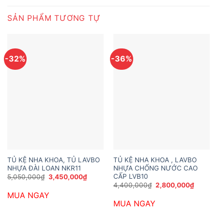
SẢN PHẨM TƯƠNG TỰ
-32%
-36%
TỦ KỆ NHA KHOA, TỦ LAVBO
TỦ KỆ NHA KHOA , LAVBO
NHỰA ĐÀI LOAN NKR11
NHỰA CHỐNG NƯỚC CAO
CẤP LVB10
Giá
Giá
5,050,000
₫
3,450,000
₫
gốc
hiện
Giá
Giá
4,400,000
₫
2,800,000
₫
là:
tại
gốc
hiện
MUA NGAY
5,050,000₫.
là:
là:
tại
3,450,000₫.
MUA NGAY
4,400,000₫.
là:
2,800,