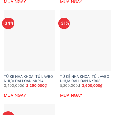
MUA NGAY
MUA NGAY
4,500,000₫.
là:
3,400,000₫.
là:
2,950,000₫.
2,250,
-34%
-31%
TỦ KỆ NHA KHOA, TỦ LAVBO
TỦ KỆ NHA KHOA, TỦ LAVBO
NHỰA ĐÀI LOAN NKR14
NHỰA ĐÀI LOAN NKR08
Giá
Giá
Giá
Giá
3,400,000
₫
2,250,000
₫
5,200,000
₫
3,600,000
₫
gốc
hiện
gốc
hiện
là:
tại
là:
tại
MUA NGAY
MUA NGAY
3,400,000₫.
là:
5,200,000₫.
là:
2,250,000₫.
3,600,