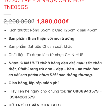
TỦ ÁO TRẺ EM NHỰA CHIN HUEI
TNE05GS
Giá
Giá
2,200,000
1,390,000
₫
₫
gốc
hiện
Kích thước: Rộng 65cm x Cao 125cm x sâu 45cm
là:
tại
2,200,000₫.
là:
Sản phẩm thân thiện với môi trường
1,390,000₫.
Sản phẩm đạt tiêu Chuẩn xuất khẩu.
Chất liệu: Tủ được làm từ nhựa CHIN HUEI
Nhựa CHIN HUEI chính hãng dẻo dai, màu sắc chân
thật, Chất lượng tốt hơn – đẹp – bền – an toàn hơn
so với sản phẩm nhựa Đài Loan thông thường.
Giao hàng, lắp ráp miễn phí
Hãy liên hệ ngay cho chúng tôi: ☎
0888943579 –
0944263579
HỖ TRỢ TƯ VẤN QUA ZALO