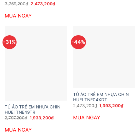
1,390,0
Giá
Giá
3,769,200
₫
2,473,200
₫
gốc
hiện
là:
tại
MUA NGAY
3,769,200₫.
là:
2,473,200₫.
-31%
-44%
TỦ ÁO TRẺ EM NHỰA CHIN
HUEI TNE04XDT
Giá
Giá
2,473,200
₫
1,393,200
₫
TỦ ÁO TRẺ EM NHỰA CHIN
gốc
hiện
HUEI TNE49TR
là:
tại
MUA NGAY
2,473,200₫.
là:
Giá
Giá
2,797,200
₫
1,933,200
₫
1,393,2
gốc
hiện
là:
tại
MUA NGAY
2,797,200₫.
là:
1,933,200₫.