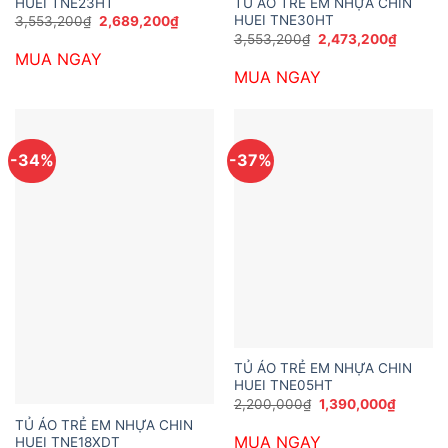
HUEI TNE23HT
TỦ ÁO TRẺ EM NHỰA CHIN
Giá
Giá
HUEI TNE30HT
3,553,200
₫
2,689,200
₫
gốc
hiện
Giá
Giá
3,553,200
₫
2,473,200
₫
là:
tại
gốc
hiện
MUA NGAY
3,553,200₫.
là:
là:
tại
2,689,200₫.
MUA NGAY
3,553,200₫.
là:
2,473,2
-34%
-37%
TỦ ÁO TRẺ EM NHỰA CHIN
HUEI TNE05HT
Giá
Giá
2,200,000
₫
1,390,000
₫
gốc
hiện
TỦ ÁO TRẺ EM NHỰA CHIN
là:
tại
MUA NGAY
HUEI TNE18XDT
2,200,000₫.
là: