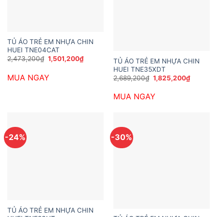
TỦ ÁO TRẺ EM NHỰA CHIN
HUEI TNE04CAT
Giá
Giá
2,473,200
₫
1,501,200
₫
TỦ ÁO TRẺ EM NHỰA CHIN
gốc
hiện
HUEI TNE35XDT
là:
tại
MUA NGAY
2,473,200₫.
là:
Giá
Giá
2,689,200
₫
1,825,200
₫
1,501,200₫.
gốc
hiện
là:
tại
MUA NGAY
2,689,200₫.
là:
1,825,20
-24%
-30%
TỦ ÁO TRẺ EM NHỰA CHIN