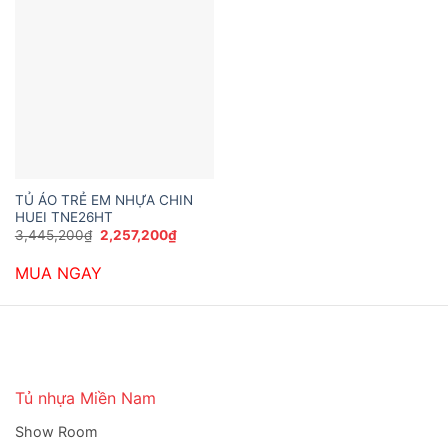
TỦ ÁO TRẺ EM NHỰA CHIN
HUEI TNE26HT
Giá
Giá
3,445,200
₫
2,257,200
₫
gốc
hiện
là:
tại
MUA NGAY
3,445,200₫.
là:
2,257,200₫.
Tủ nhựa Miền Nam
Show Room