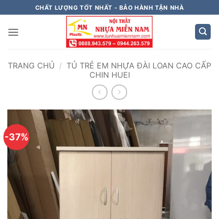
Bỏ
CHẤT LƯỢNG TỐT NHẤT - BẢO HÀNH TẬN NHÀ
qua
nội
dung
TRANG CHỦ
/
TỦ TRẺ EM NHỰA ĐÀI LOAN CAO CẤP
CHIN HUEI
-37%