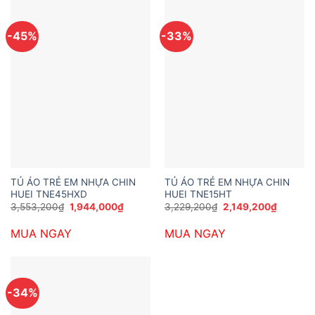
-45%
-33%
TỦ ÁO TRẺ EM NHỰA CHIN
TỦ ÁO TRẺ EM NHỰA CHIN
HUEI TNE45HXD
HUEI TNE15HT
Giá
Giá
Giá
Giá
3,553,200
₫
1,944,000
₫
3,229,200
₫
2,149,200
₫
gốc
hiện
gốc
hiện
là:
tại
là:
tại
MUA NGAY
MUA NGAY
3,553,200₫.
là:
3,229,200₫.
là:
1,944,000₫.
2,149,2
-34%