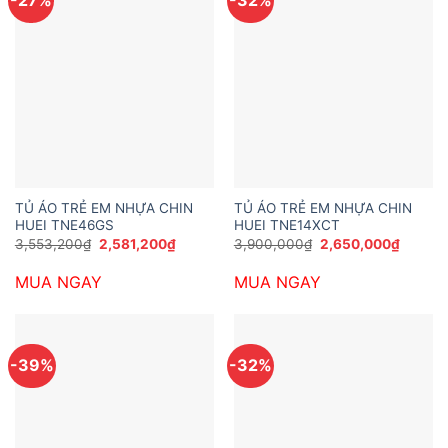
-27%
-32%
TỦ ÁO TRẺ EM NHỰA CHIN
TỦ ÁO TRẺ EM NHỰA CHIN
HUEI TNE46GS
HUEI TNE14XCT
Giá
Giá
Giá
Giá
3,553,200
₫
2,581,200
₫
3,900,000
₫
2,650,000
₫
gốc
hiện
gốc
hiện
là:
tại
là:
tại
MUA NGAY
MUA NGAY
3,553,200₫.
là:
3,900,000₫.
là:
2,581,200₫.
2,650,
-39%
-32%