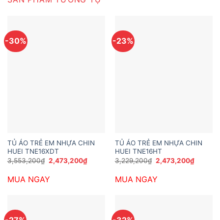
-30%
-23%
TỦ ÁO TRẺ EM NHỰA CHIN
TỦ ÁO TRẺ EM NHỰA CHIN
HUEI TNE16XDT
HUEI TNE16HT
Giá
Giá
Giá
Giá
3,553,200
₫
2,473,200
₫
3,229,200
₫
2,473,200
₫
gốc
hiện
gốc
hiện
là:
tại
là:
tại
MUA NGAY
MUA NGAY
3,553,200₫.
là:
3,229,200₫.
là:
2,473,200₫.
2,473,2