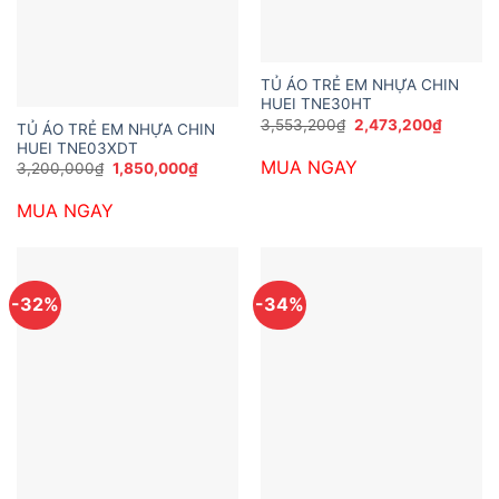
TỦ ÁO TRẺ EM NHỰA CHIN
HUEI TNE30HT
Giá
Giá
3,553,200
₫
2,473,200
₫
TỦ ÁO TRẺ EM NHỰA CHIN
gốc
hiện
HUEI TNE03XDT
là:
tại
MUA NGAY
3,553,200₫.
là:
Giá
Giá
3,200,000
₫
1,850,000
₫
2,473,2
gốc
hiện
là:
tại
MUA NGAY
3,200,000₫.
là:
1,850,000₫.
-32%
-34%