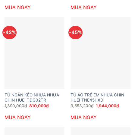
là:
tại
là:
tại
MUA NGAY
MUA NGAY
2,200,000₫.
là:
2,689,200₫.
là:
1,390,000₫.
1,512,00
-42%
-45%
TỦ NGĂN KÉO NHỰA NHỰA
TỦ ÁO TRẺ EM NHỰA CHIN
CHIN HUEI TĐG02TR
HUEI TNE45HXD
Giá
Giá
Giá
Giá
1,390,000
₫
810,000
₫
3,553,200
₫
1,944,000
₫
gốc
hiện
gốc
hiện
là:
tại
là:
tại
MUA NGAY
MUA NGAY
1,390,000₫.
là:
3,553,200₫.
là:
810,000₫.
1,944,0