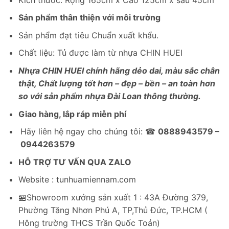
là:
tại
4,200,000₫.
là:
Sản phẩm thân thiện với môi trường
2,850,000₫.
Sản phẩm đạt tiêu Chuẩn xuất khẩu.
Chất liệu: Tủ được làm từ nhựa CHIN HUEI
Nhựa CHIN HUEI chính hãng dẻo dai, màu sắc chân
thật, Chất lượng tốt hơn – đẹp – bền – an toàn hơn
so với sản phẩm nhựa Đài Loan thông thường.
Giao hàng, lắp ráp miễn phí
Hãy liên hệ ngay cho chúng tôi: ☎
0888943579 –
0944263579
HỖ TRỢ TƯ VẤN QUA ZALO
Website : tunhuamiennam.com
🏪Showroom xưởng sản xuất 1 : 43A Đường 379,
Phường Tăng Nhơn Phú A, TP,Thủ Đức, TP.HCM (
Hông trường THCS Trần Quốc Toản)