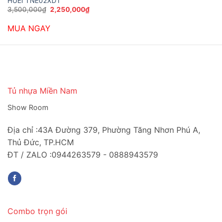
HUEI TNE02XDT
Giá
Giá
3,500,000
₫
2,250,000
₫
gốc
hiện
là:
tại
MUA NGAY
3,500,000₫.
là:
2,250,000₫.
Tủ nhựa Miền Nam
Show Room
Địa chỉ :43A Đường 379, Phường Tăng Nhơn Phú A,
Thủ Đức, TP.HCM
ĐT / ZALO :0944263579 - 0888943579
Combo trọn gói