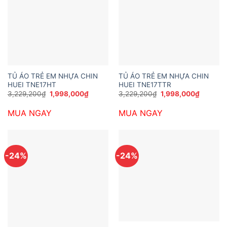
TỦ ÁO TRẺ EM NHỰA CHIN
TỦ ÁO TRẺ EM NHỰA CHIN
HUEI TNE17HT
HUEI TNE17TTR
Giá
Giá
Giá
Giá
3,229,200
₫
1,998,000
₫
3,229,200
₫
1,998,000
₫
gốc
hiện
gốc
hiện
là:
tại
là:
tại
MUA NGAY
MUA NGAY
3,229,200₫.
là:
3,229,200₫.
là:
1,998,000₫.
1,998,0
-24%
-24%