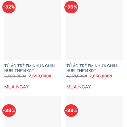
-32%
-36%
TỦ ÁO TRẺ EM NHỰA CHIN
TỦ ÁO TRẺ EM NHỰA CHIN
HUEI TNE14XCT
HUEI TNE14XDT
Giá
Giá
Giá
Giá
3,900,000
₫
2,650,000
₫
4,158,000
₫
2,650,000
₫
gốc
hiện
gốc
hiện
là:
tại
là:
tại
MUA NGAY
MUA NGAY
3,900,000₫.
là:
4,158,000₫.
là:
2,650,000₫.
2,650,0
-38%
-38%