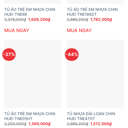
TỦ ÁO TRẺ EM NHỰA CHIN
TỦ ÁO TRẺ EM NHỰA CHIN
HUEI TNE69
HUEI TNE19XDT
Giá
Giá
Giá
Giá
2,376,000
₫
1,609,200
₫
2,689,200
₫
1,782,000
₫
gốc
hiện
gốc
hiện
là:
tại
là:
tại
MUA NGAY
MUA NGAY
2,376,000₫.
là:
2,689,200₫.
là:
1,609,200₫.
1,782,00
-37%
-44%
TỦ ÁO TRẺ EM NHỰA CHIN
TỦ NHỰA ĐÀI LOAN CHIN
HUEI TNE05HT
HUEI TNE47HT
Giá
Giá
Giá
Giá
2,200,000
₫
1,390,000
₫
2,689,200
₫
1,512,000
₫
gốc
hiện
gốc
hiện