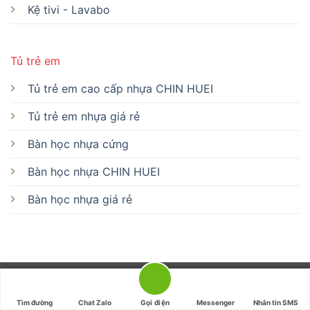
Kệ tivi - Lavabo
Tủ trẻ em
Tủ trẻ em cao cấp nhựa CHIN HUEI
Tủ trẻ em nhựa giá rẻ
Bàn học nhựa cứng
Bàn học nhựa CHIN HUEI
Bàn học nhựa giá rẻ
Chính sách bảo hành
|
Chính sách giao hàng - Đổi trả
|
Quyền riêng tư
Tìm đường
Chat Zalo
Gọi điện
Messenger
Nhắn tin SMS