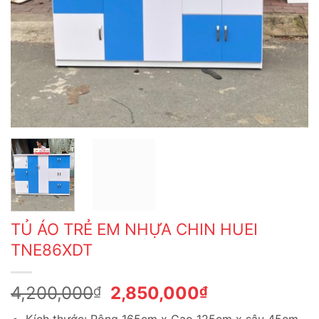
TỦ ÁO TRẺ EM NHỰA CHIN HUEI
TNE86XDT
Giá
Giá
4,200,000
2,850,000
₫
₫
gốc
hiện
Kích thước: Rộng 165cm x Cao 125cm x sâu 45cm