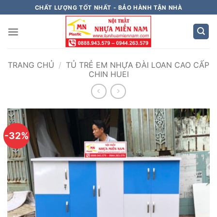
Bỏ
CHẤT LƯỢNG TỐT NHẤT - BẢO HÀNH TẬN NHÀ
qua
nội
dung
TRANG CHỦ
/
TỦ TRẺ EM NHỰA ĐÀI LOAN CAO CẤP
CHIN HUEI
-32%