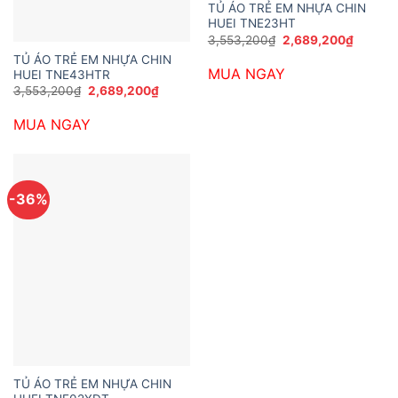
TỦ ÁO TRẺ EM NHỰA CHIN
HUEI TNE23HT
Giá
Giá
3,553,200
₫
2,689,200
₫
gốc
hiện
TỦ ÁO TRẺ EM NHỰA CHIN
là:
tại
MUA NGAY
3,553,200₫.
là:
HUEI TNE43HTR
2,689,2
Giá
Giá
3,553,200
₫
2,689,200
₫
gốc
hiện
là:
tại
MUA NGAY
3,553,200₫.
là:
2,689,200₫.
-36%
TỦ ÁO TRẺ EM NHỰA CHIN