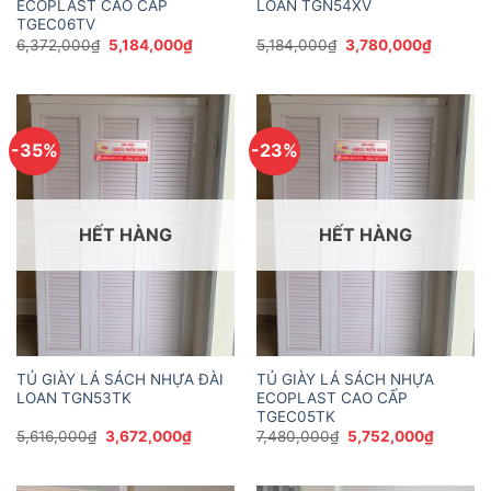
ECOPLAST CAO CẤP
LOAN TGN54XV
TGEC06TV
Giá
Giá
Giá
Giá
6,372,000
₫
5,184,000
₫
5,184,000
₫
3,780,000
₫
gốc
hiện
gốc
hiện
là:
tại
là:
tại
6,372,000₫.
là:
5,184,000₫.
là:
5,184,000₫.
3,780,0
-35%
-23%
HẾT HÀNG
HẾT HÀNG
TỦ GIÀY LÁ SÁCH NHỰA ĐÀI
TỦ GIÀY LÁ SÁCH NHỰA
LOAN TGN53TK
ECOPLAST CAO CẤP
TGEC05TK
Giá
Giá
Giá
Giá
5,616,000
₫
3,672,000
₫
7,480,000
₫
5,752,000
₫
gốc
hiện
gốc
hiện
là:
tại
là:
tại
5,616,000₫.
là:
7,480,000₫.
là: