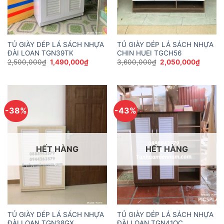
TỦ GIÀY DÉP LÁ SÁCH NHỰA
TỦ GIÀY DÉP LÁ SÁCH NHỰA
ĐÀI LOAN TGN39TK
CHIN HUEI TGCH56
Giá
Giá
Giá
Giá
2,500,000
₫
1,490,000
₫
3,600,000
₫
2,050,000
₫
gốc
hiện
gốc
hiện
là:
tại
là:
tại
2,500,000₫.
là:
3,600,000₫.
là:
1,490,000₫.
2,050,
-38%
-43%
HẾT HÀNG
HẾT HÀNG
TỦ GIÀY DÉP LÁ SÁCH NHỰA
TỦ GIÀY DÉP LÁ SÁCH NHỰA
ĐÀI LOAN TGN38GX
ĐÀI LOAN TGN41OC