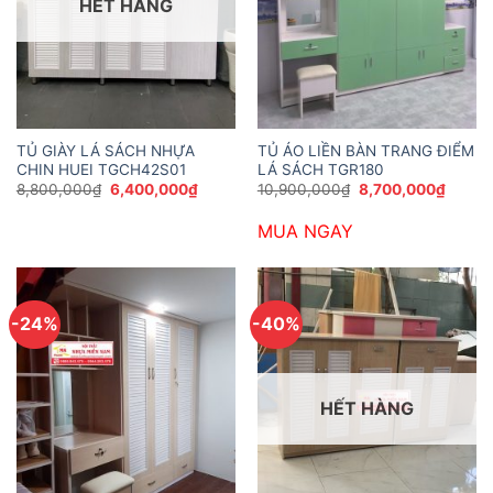
HẾT HÀNG
TỦ GIÀY LÁ SÁCH NHỰA
TỦ ÁO LIỀN BÀN TRANG ĐIỂM
CHIN HUEI TGCH42S01
LÁ SÁCH TGR180
Giá
Giá
Giá
Giá
8,800,000
₫
6,400,000
₫
10,900,000
₫
8,700,000
₫
gốc
hiện
gốc
hiện
là:
tại
là:
tại
MUA NGAY
8,800,000₫.
là:
10,900,000₫.
là:
6,400,000₫.
8,700
-24%
-40%
HẾT HÀNG