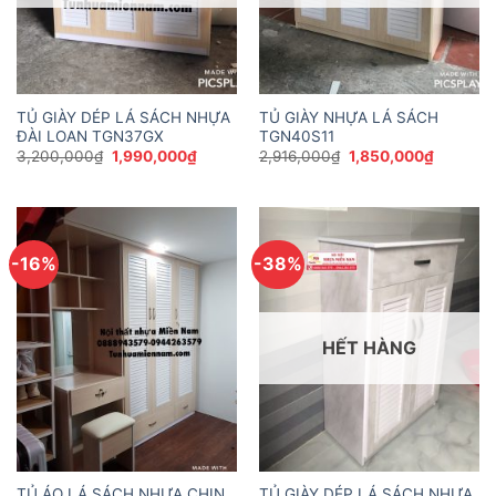
TỦ GIÀY DÉP LÁ SÁCH NHỰA
TỦ GIÀY NHỰA LÁ SÁCH
ĐÀI LOAN TGN37GX
TGN40S11
Giá
Giá
Giá
Giá
3,200,000
₫
1,990,000
₫
2,916,000
₫
1,850,000
₫
gốc
hiện
gốc
hiện
là:
tại
là:
tại
3,200,000₫.
là:
2,916,000₫.
là:
1,990,000₫.
1,850,00
-16%
-38%
HẾT HÀNG
TỦ ÁO LÁ SÁCH NHỰA CHIN
TỦ GIÀY DÉP LÁ SÁCH NHỰA