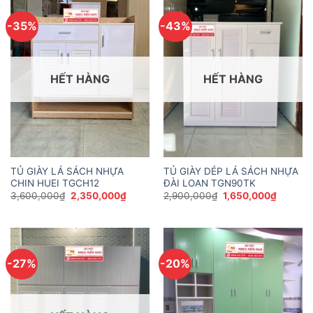
-35%
-43%
HẾT HÀNG
HẾT HÀNG
TỦ GIÀY LÁ SÁCH NHỰA
TỦ GIÀY DÉP LÁ SÁCH NHỰA
CHIN HUEI TGCH12
ĐÀI LOAN TGN90TK
Giá
Giá
Giá
Giá
3,600,000
₫
2,350,000
₫
2,900,000
₫
1,650,000
₫
gốc
hiện
gốc
hiện
là:
tại
là:
tại
3,600,000₫.
là:
2,900,000₫.
là:
2,350,000₫.
1,650,0
-27%
-20%