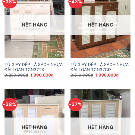
-38%
-43%
HẾT HÀNG
HẾT HÀNG
TỦ GIÀY DÉP LÁ SÁCH NHỰA
TỦ GIÀY DÉP LÁ SÁCH NHỰA
ĐÀI LOAN TGN37TK
ĐÀI LOAN TGN37GĐ
Giá
Giá
Giá
Giá
3,200,000
₫
1,990,000
₫
3,510,000
₫
1,998,000
₫
gốc
hiện
gốc
hiện
là:
tại
là:
tại
3,200,000₫.
là:
3,510,000₫.
là:
1,990,000₫.
1,998,0
-38%
-37%
HẾT HÀNG
HẾT HÀNG