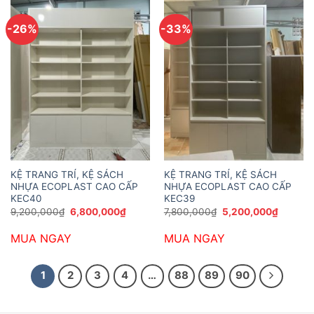
-26%
-33%
KỆ TRANG TRÍ, KỆ SÁCH
KỆ TRANG TRÍ, KỆ SÁCH
NHỰA ECOPLAST CAO CẤP
NHỰA ECOPLAST CAO CẤP
KEC40
KEC39
Giá
Giá
Giá
Giá
9,200,000
₫
6,800,000
₫
7,800,000
₫
5,200,000
₫
gốc
hiện
gốc
hiện
là:
tại
là:
tại
MUA NGAY
MUA NGAY
9,200,000₫.
là:
7,800,000₫.
là:
6,800,000₫.
5,200,0
1
2
3
4
…
88
89
90