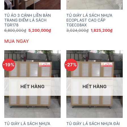
TỦ ÁO 3 CÁNH LIỀN BÀN
TỦ GIÀY LÁ SÁCH NHỰA
TRANG ĐIỂM LÁ SÁCH
ECOPLAST CAO CẤP
TGR178
TGEC08AX
Giá
Giá
Giá
Giá
6,800,000
₫
5,200,000
₫
3,024,000
₫
1,825,200
₫
gốc
hiện
gốc
hiện
là:
tại
là:
tại
MUA NGAY
6,800,000₫.
là:
3,024,000₫.
là:
5,200,000₫.
1,825,2
-19%
-27%
HẾT HÀNG
HẾT HÀNG
TỦ GIÀY LÁ SÁCH NHỰA
TỦ GIÀY LÁ SÁCH NHỰA ĐÀI