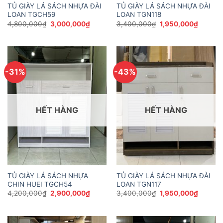
TỦ GIÀY LÁ SÁCH NHỰA ĐÀI
TỦ GIÀY LÁ SÁCH NHỰA ĐÀI
LOAN TGCH59
LOAN TGN118
Giá
Giá
Giá
Giá
4,800,000
₫
3,000,000
₫
3,400,000
₫
1,950,000
₫
gốc
hiện
gốc
hiện
là:
tại
là:
tại
4,800,000₫.
là:
3,400,000₫.
là:
3,000,000₫.
1,950,0
-31%
-43%
HẾT HÀNG
HẾT HÀNG
TỦ GIÀY LÁ SÁCH NHỰA
TỦ GIÀY LÁ SÁCH NHỰA ĐÀI
CHIN HUEI TGCH54
LOAN TGN117
Giá
Giá
Giá
Giá
4,200,000
₫
2,900,000
₫
3,400,000
₫
1,950,000
₫
gốc
hiện
gốc
hiện
là:
tại
là:
tại
4,200,000₫.
là:
3,400,000₫.
là:
2,900,000₫.
1,950,0