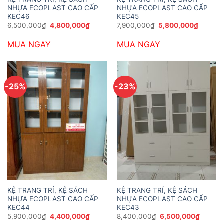
NHỰA ECOPLAST CAO CẤP
NHỰA ECOPLAST CAO CẤP
KEC46
KEC45
Giá
Giá
Giá
Giá
6,500,000
₫
4,800,000
₫
7,900,000
₫
5,800,000
₫
gốc
hiện
gốc
hiện
là:
tại
là:
tại
MUA NGAY
MUA NGAY
6,500,000₫.
là:
7,900,000₫.
là:
4,800,000₫.
5,800,0
-25%
-23%
KỆ TRANG TRÍ, KỆ SÁCH
KỆ TRANG TRÍ, KỆ SÁCH
NHỰA ECOPLAST CAO CẤP
NHỰA ECOPLAST CAO CẤP
KEC44
KEC43
Giá
Giá
Giá
Giá
5,900,000
₫
4,400,000
₫
8,400,000
₫
6,500,000
₫
gốc
hiện
gốc
hiện