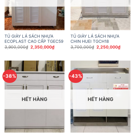
TỦ GIÀY LÁ SÁCH NHỰA
TỦ GIÀY LÁ SÁCH NHỰA
ECOPLAST CAO CẤP TGEC59
CHIN HUEI TGCH18
Giá
Giá
Giá
Giá
3,900,000
₫
2,350,000
₫
3,700,000
₫
2,250,000
₫
gốc
hiện
gốc
hiện
là:
tại
là:
tại
3,900,000₫.
là:
3,700,000₫.
là:
2,350,000₫.
2,250,
-38%
-43%
HẾT HÀNG
HẾT HÀNG