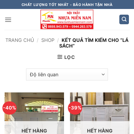
Bỏ
CHẤT LƯỢNG TỐT NHẤT - BẢO HÀNH TẬN NHÀ
qua
nội
dung
TRANG CHỦ
/
SHOP
/
KẾT QUẢ TÌM KIẾM CHO “LÁ
SÁCH”
LỌC
-40%
-39%
HẾT HÀNG
HẾT HÀNG