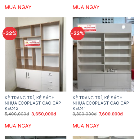
là:
tại
là:
tại
MUA NGAY
MUA NGAY
5,900,000₫.
là:
8,400,000₫.
là:
4,400,000₫.
6,500,
-32%
-22%
KỆ TRANG TRÍ, KỆ SÁCH
KỆ TRANG TRÍ, KỆ SÁCH
NHỰA ECOPLAST CAO CẤP
NHỰA ECOPLAST CAO CẤP
KEC42
KEC41
Giá
Giá
Giá
Giá
5,400,000
₫
3,650,000
₫
9,800,000
₫
7,600,000
₫
gốc
hiện
gốc
hiện
là:
tại
là:
tại
MUA NGAY
MUA NGAY
5,400,000₫.
là:
9,800,000₫.
là:
3,650,000₫.
7,600,0