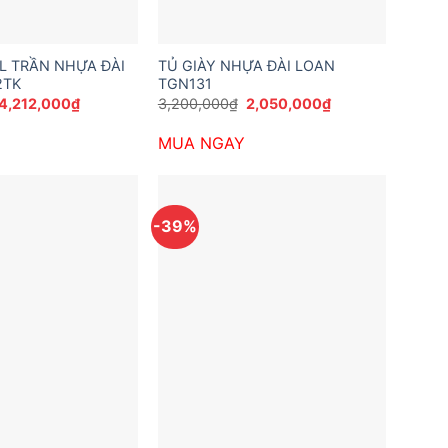
LL TRẦN NHỰA ĐÀI
TỦ GIÀY NHỰA ĐÀI LOAN
2TK
TGN131
Giá
Giá
Giá
Giá
4,212,000
₫
3,200,000
₫
2,050,000
₫
gốc
hiện
gốc
hiện
là:
tại
là:
tại
MUA NGAY
6,264,000₫.
là:
3,200,000₫.
là:
4,212,000₫.
2,050,000₫.
-39%