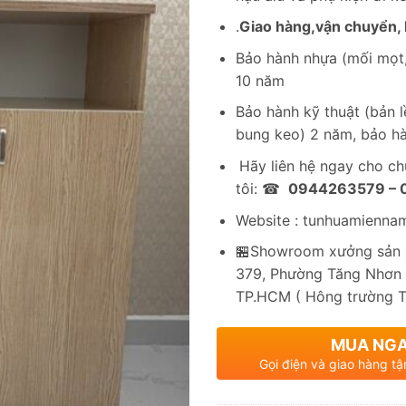
.
Giao hàng,vận chuyển, l
Bảo hành nhựa (mối mọt,
10 năm
Bảo hành kỹ thuật (bản lề
bung keo) 2 năm, bảo hà
Hãy liên hệ ngay cho c
tôi: ☎
0944263579 –
Website : tunhuamienna
🏪Showroom xưởng sản x
379, Phường Tăng Nhơn 
TP.HCM ( Hông trường 
MUA NG
Gọi điện và giao hàng tậ