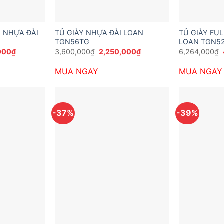
N NHỰA ĐÀI
TỦ GIÀY NHỰA ĐÀI LOAN
TỦ GIÀY FU
TGN56TG
LOAN TGN5
Giá
Giá
Giá
000
₫
3,600,000
₫
2,250,000
₫
6,264,000
₫
hiện
gốc
hiện
tại
là:
tại
MUA NGAY
MUA NGAY
00₫.
là:
3,600,000₫.
là:
3,780,000₫.
2,250,000₫.
-37%
-39%