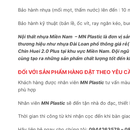
Bảo hành nhựa (mối mọt, thấm nước) lên đến : 10 
Bảo hành kỹ thuật (bản lề, ốc vít, ray ngăn kéo, 
Nội thất nhựa Miền Nam – MN Plastic là đơn vị sả
thương hiệu như nhựa Đài Loan phổ thông giá rẻ(
Chin Huei 2.0 Plus tại khu vực Miền Nam. Đội ngũ
cùng tạo ra những sản phẩm chất lượng tốt đến 
ĐỐI VỚI SẢN PHẨM HÀNG ĐẶT THEO YÊU C
Khách hàng được nhân viên
MN Plastic
tư vấn màu 
phù hợp
Nhân viên
MN Plastic
sẽ đến tận nhà đo đạc, thiết
Thời gian thi công từ khi nhận cọc đến khi bàn gia
Hãy liên hệ ngay cho chúng tôi:
0944263579 –
0