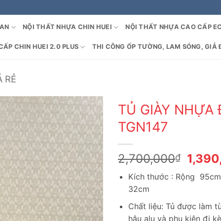
OAN
NỘI THẤT NHỰA CHIN HUEI
NỘI THẤT NHỰA CAO CẤP E
ẤP CHIN HUEI 2.0 PLUS
THI CÔNG ỐP TƯỜNG, LAM SÓNG, GIẢ 
Á RẺ
TỦ GIÀY NHỰA 
TGN147
Giá
2,700,000
1,390
₫
gốc
Kích thước : Rộng 95cm
là:
32cm
2,700
Chất liệu: Tủ được làm 
hậu alu và phụ kiện đi k