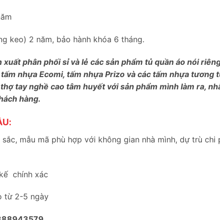
năm
bung keo) 2 năm, bảo hành khóa 6 tháng.
n xuất phân phối sỉ và lẻ các sản phẩm tủ quần áo nói riê
 tấm nhựa Ecomi, tấm nhựa Prizo và các tấm nhựa tương tự
 thợ tay nghề cao tâm huyết với sản phẩm mình làm ra, nh
khách hàng.
ẦU:
sắc, mẫu mã phù hợp với không gian nhà mình, dự trù chi 
 kế chính xác
o từ 2-5 ngày
888943579