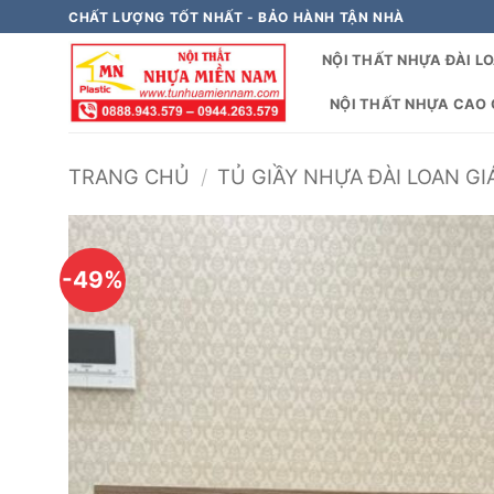
Bỏ
CHẤT LƯỢNG TỐT NHẤT - BẢO HÀNH TẬN NHÀ
qua
NỘI THẤT NHỰA ĐÀI L
nội
dung
NỘI THẤT NHỰA CAO C
TRANG CHỦ
/
TỦ GIẦY NHỰA ĐÀI LOAN GI
-49%