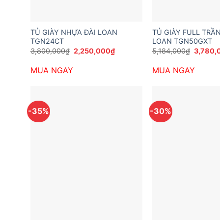
TỦ GIÀY NHỰA ĐÀI LOAN
TỦ GIÀY FULL TRẦ
TGN24CT
LOAN TGN50GXT
Giá
Giá
Giá
3,800,000
₫
2,250,000
₫
5,184,000
₫
3,780,
gốc
hiện
gốc
là:
tại
là:
MUA NGAY
MUA NGAY
3,800,000₫.
là:
5,184,0
2,250,000₫.
-35%
-30%