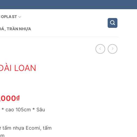
COPLAST
ĐÁ, TRẦN NHỰA
ĐÀI LOAN
Giá
,000
₫
hiện
 * cao 105cm * Sâu
tại
,000₫.
là:
1,390,000₫.
từ tấm nhựa Ecomi, tấm
èm