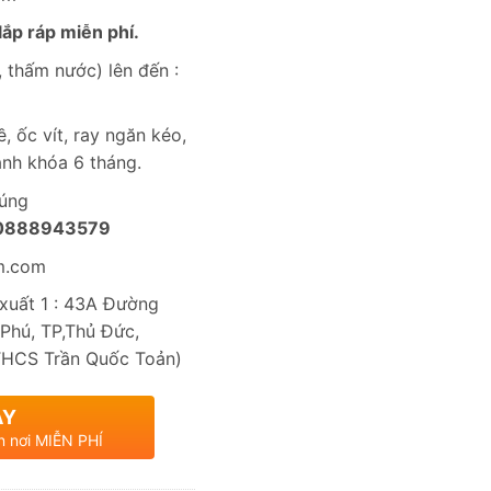
ắp ráp miễn phí.
 thấm nước) lên đến :
, ốc vít, ray ngăn kéo,
nh khóa 6 tháng.
húng
0888943579
m.com
uất 1 : 43A Đường
Phú, TP,Thủ Đức,
THCS Trần Quốc Toản)
AY
n nơi MIỄN PHÍ