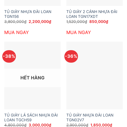
TỦ GIÀY NHỰA ĐÀI LOAN
TỦ GIÀY 2 CÁNH NHỰA ĐÀI
TGN156
LOAN TGN17XDT
Giá
Giá
Giá
Giá
3,800,000
₫
2,200,000
₫
1,520,000
₫
850,000
₫
gốc
hiện
gốc
hiện
là:
tại
là:
tại
MUA NGAY
MUA NGAY
3,800,000₫.
là:
1,520,000₫.
là:
2,200,000₫.
850,000₫
-38%
-36%
HẾT HÀNG
TỦ GIÀY LÁ SÁCH NHỰA ĐÀI
TỦ GIÀY NHỰA ĐÀI LOAN
LOAN TGCH59
TGN02V7
Giá
Giá
Giá
Giá
4,800,000
₫
3,000,000
₫
2,900,000
₫
1,850,000
₫