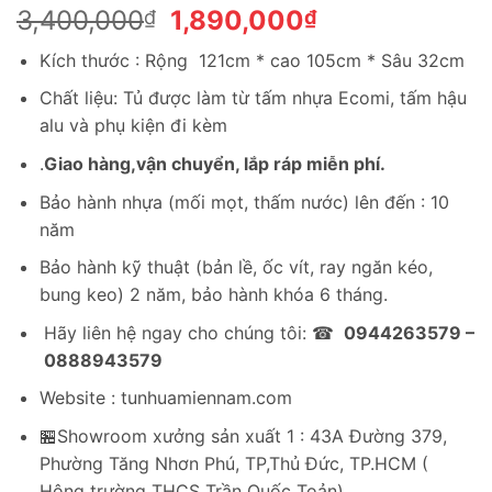
Giá
Giá
3,400,000
1,890,000
₫
₫
gốc
hiện
Kích thước : Rộng 121cm * cao 105cm * Sâu 32cm
là:
tại
3,400,000₫.
là:
Chất liệu: Tủ được làm từ tấm nhựa Ecomi, tấm hậu
1,890,000₫.
alu và phụ kiện đi kèm
.
Giao hàng,vận chuyển, lắp ráp miễn phí.
Bảo hành nhựa (mối mọt, thấm nước) lên đến : 10
năm
Bảo hành kỹ thuật (bản lề, ốc vít, ray ngăn kéo,
bung keo) 2 năm, bảo hành khóa 6 tháng.
Hãy liên hệ ngay cho chúng tôi: ☎
0944263579 –
0888943579
Website : tunhuamiennam.com
🏪Showroom xưởng sản xuất 1 : 43A Đường 379,
Phường Tăng Nhơn Phú, TP,Thủ Đức, TP.HCM (
Hông trường THCS Trần Quốc Toản)