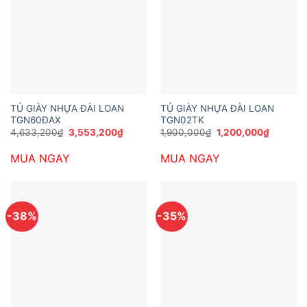
TỦ GIÀY NHỰA ĐÀI LOAN
TỦ GIÀY NHỰA ĐÀI LOAN
TGN60ĐAX
TGN02TK
Giá
Giá
Giá
Giá
4,633,200
₫
3,553,200
₫
1,900,000
₫
1,200,000
₫
gốc
hiện
gốc
hiện
là:
tại
là:
tại
MUA NGAY
MUA NGAY
4,633,200₫.
là:
1,900,000₫.
là:
3,553,200₫.
1,200,0
-38%
-35%